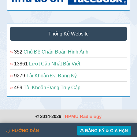
Thống Kê Website
»
352
Chủ Đề Chẩn Đoán Hình Ảnh
»
13861
Lượt Cập Nhật Bài Viết
»
9279
Tài Khoản Đã Đăng Ký
»
499
Tài Khoản Đang Truy Cập
© 2014-2026 |
HPMU Radiology
HƯỚNG DẪN
ĐĂNG KÝ & GIA HẠN