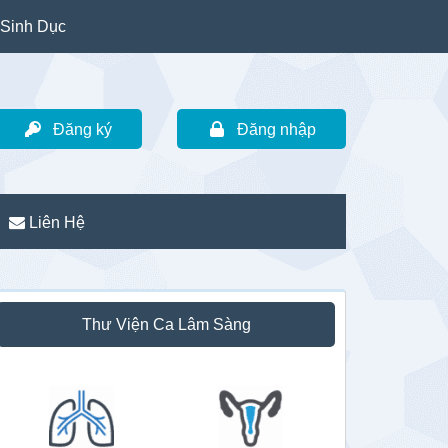
Sinh Dục
Đăng ký
Đăng nhập
Liên Hệ
idebar
Thư Viện Ca Lâm Sàng
hính