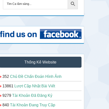
Thống Kê Website
»
352
Chủ Đề Chẩn Đoán Hình Ảnh
»
13861
Lượt Cập Nhật Bài Viết
»
9279
Tài Khoản Đã Đăng Ký
»
840
Tài Khoản Đang Truy Cập