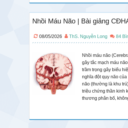
Nhồi Máu Não | Bài giảng CĐHA
08/05/2026
ThS. Nguyễn Long
84 Bì
Nhồi máu não (Cerebral
gây tắc mạch máu não
trầm trọng gây biểu h
nghĩa đột qụy não của 
não (thường là khu trú
triệu chứng thần kinh 
thương phân bố, khô