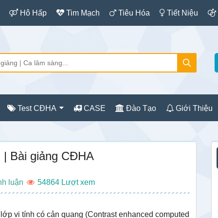
Hô Hấp
Tim Mạch
Tiêu Hóa
Tiết Niệu
Test CĐHA
CASE
Đào Tạo
Giới Thiệu
S
| Bài giảng CĐHA
c
nh luận
54864
 lớp vi tính có cản quang (Contrast enhanced computed