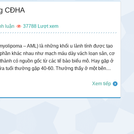
ng CĐHA
nh luận
37788
yolipoma – AML) là những khối u lành tính được tạo
h phần khác nhau như mạch máu dày vách loạn sản, cơ
thành có nguồn gốc từ các tế bào biểu mô. Hay gặp ở
lứa tuổi thường gặp 40-60. Thường thấy ở một bên…
Xem tiếp