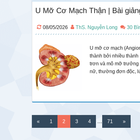
U Mỡ Cơ Mạch Thận | Bài giả
08/05/2026
ThS. Nguyễn Long
30 Bì
U mỡ cơ mạch (Angiom
thành bởi nhiều thàn
trơn và mô mỡ trưởng 
nữ, thường đơn độc, 
Interim
Go
Go
Go
Go
Go
«
1
2
3
4
…
71
»
pages
to
to
to
to
to
omitted
page
page
page
page
page