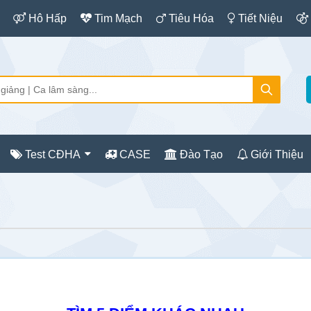
Hô Hấp
Tim Mạch
Tiêu Hóa
Tiết Niệu
Test CĐHA
CASE
Đào Tạo
Giới Thiệu