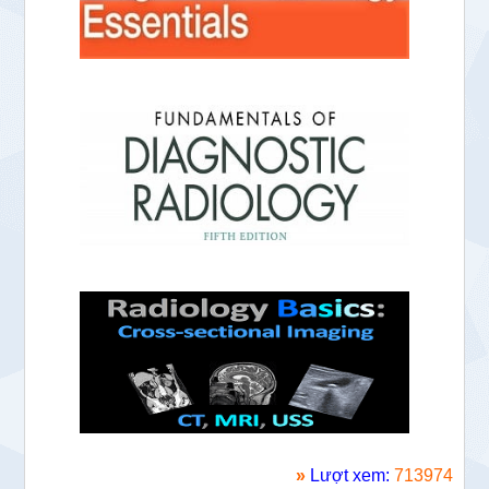
»
Lượt xem:
713974