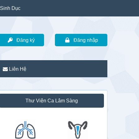
Sinh Dục
Đăng ký
Đăng nhập
Liên Hệ
idebar
Thư Viện Ca Lâm Sàng
hính