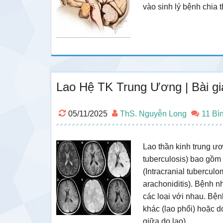
vào sinh lý bệnh chia 
Lao Hệ TK Trung Ương | Bài g
05/11/2025
ThS. Nguyễn Long
11 Bì
Lao thần kinh trung ư
tuberculosis) bao gồm 
(Intracranial tubercul
arachoniditis). Bệnh n
các loại với nhau. Bệ
khác (lao phổi) hoặc do
giữa do lao)…