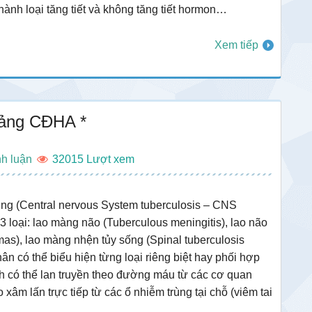
thành loại tăng tiết và không tăng tiết hormon…
Xem tiếp
iảng CĐHA *
nh luận
32015
ơng (Central nervous System tuberculosis – CNS
3 loại: lao màng não (Tuberculous meningitis), lao não
omas), lao màng nhện tủy sống (Spinal tuberculosis
hân có thể biểu hiện từng loại riêng biệt hay phối hợp
nh có thể lan truyền theo đường máu từ các cơ quan
 xâm lấn trực tiếp từ các ổ nhiễm trùng tại chỗ (viêm tai