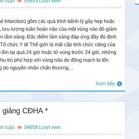
nh luận
55653
 Infarction) gồm các quá trình bệnh lý gây hẹp hoặc
, lưu lượng tuần hoàn não của một vùng nào đó giảm
iện lâm sàng. Đặc điểm lâm sàng đáp ứng đầy đủ định
Tổ chức Y tế Thế giới là mất cấp tính chức năng của
) tồn tại quá 24 giờ hoặc tử vong trước 24 giờ, những
khu trú phù hợp với vùng não do động mạch bị tổn
ng do nguyên nhân chấn thương…
Xem tiếp
 giảng CĐHA *
nh luận
34658