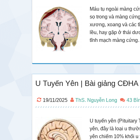
Máu tụ ngoài màng cứ
sọ trong và màng cứng
xương, xoang và các 
lều, hay gặp ở thái dư
tĩnh mạch màng cứn
U Tuyến Yên | Bài giảng CĐHA 
19/11/2025
ThS. Nguyễn Long
43 Bì
U tuyến yên (Pituitary 
yên, đây là loại u thư
yên chiếm 10% khối u t