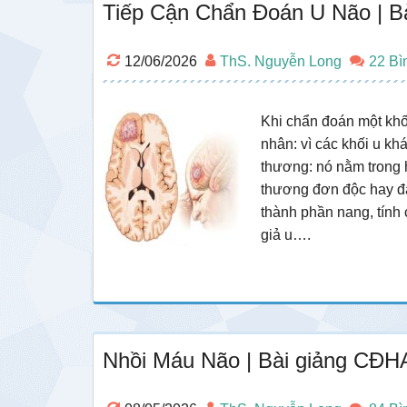
Tiếp Cận Chẩn Đoán U Não | B
12/06/2026
ThS. Nguyễn Long
22 Bì
Khi chẩn đoán một khố
nhân: vì các khối u kh
thương: nó nằm trong 
thương đơn độc hay đa
thành phần nang, tính 
giả u….
Nhồi Máu Não | Bài giảng CĐHA