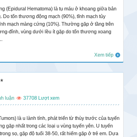
ng (Epidural Hematoma) là tụ máu ở khoang giữa bản
. Do tổn thương động mạch (90%), tĩnh mạch tủy
tĩnh mạch màng cứng (10%). Thường gặp ở tầng trên
ơng-đỉnh, vùng dưới lều ít gặp do tổn thương xoang
g…
Xem tiếp
*
nh luận
37708
Tumors) là u lành tính, phát triển từ thùy trước của tuyến
ờng gặp nhất trong các loại u vùng tuyến yên. U tuyến
rong sọ, gặp độ tuổi 38-50, rất hiếm gặp ở trẻ em. Dựa