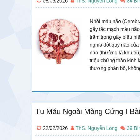
08/05/2026
ThS. Nguyễn Long
84 Bì
Nhồi máu não (Cerebral
gây tắc mạch máu não
trầm trọng gây biểu h
nghĩa đột qụy não của 
não (thường là khu trú
triệu chứng thần kinh 
thương phân bố, khô
Tụ Máu Ngoài Màng Cứng I Bài
22/02/2026
ThS. Nguyễn Long
39 Bì