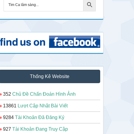
Thống Kê Website
»
352
Chủ Đề Chẩn Đoán Hình Ảnh
»
13861
Lượt Cập Nhật Bài Viết
»
9284
Tài Khoản Đã Đăng Ký
»
927
Tài Khoản Đang Truy Cập