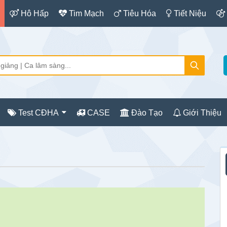
Hô Hấp
Tim Mạch
Tiêu Hóa
Tiết Niệu
Test CĐHA
CASE
Đào Tạo
Giới Thiệu
S
c