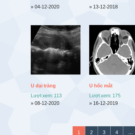
» 04-12-2020
» 13-12-2018
U đại tràng
U hốc mắt
Lượt xem: 113
Lượt xem: 175
» 08-12-2020
» 16-12-2019
1
2
3
4
…