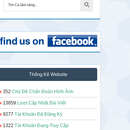
Thống Kê Website
»
352
Chủ Đề Chẩn Đoán Hình Ảnh
»
13859
Lượt Cập Nhật Bài Viết
»
9277
Tài Khoản Đã Đăng Ký
»
1322
Tài Khoản Đang Truy Cập