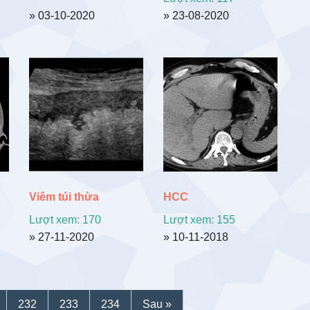
» 03-10-2020
» 23-08-2020
Viêm túi thừa
HCC
Lượt xem: 170
Lượt xem: 155
» 27-11-2020
» 10-11-2018
232
233
234
Sau »