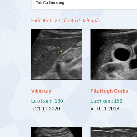
Đã
Hiển thị 1–20 của 4675 kết quả
sắp
xếp
theo
mới
nhất
Viêm tụy
Fitz Hugh Curtis
Lượt xem: 130
Lượt xem: 152
» 21-11-2020
» 10-11-2018