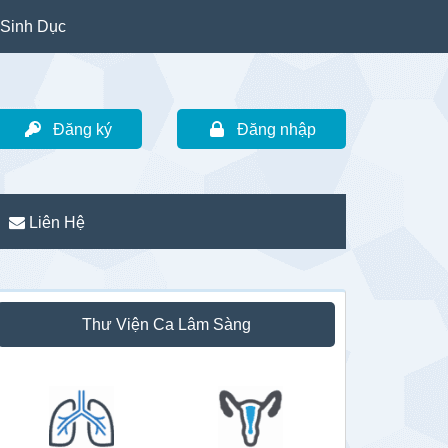
Sinh Dục
Đăng ký
Đăng nhập
Liên Hệ
idebar
Thư Viện Ca Lâm Sàng
hính