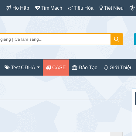
Hô Hấp
Tim Mạch
Tiêu Hóa
Tiết Niệu
Test CĐHA
CASE
Đào Tạo
Giới Thiệu
S
c