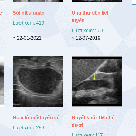
ế
Sỏi niệu quản
Ung thư tiền liệt
tuyến
Lượt xem: 419
Lượt xem: 503
» 22-01-2021
» 12-07-2019
Hoại tử mỡ tuyến vú
Huyết khối TM chủ
dưới
Lượt xem: 293
Lượt xem: 117