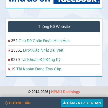
Thống Kê Website
»
352
Chủ Đề Chẩn Đoán Hình Ảnh
»
13861
Lượt Cập Nhật Bài Viết
»
9279
Tài Khoản Đã Đăng Ký
»
19
Tài Khoản Đang Truy Cập
© 2014-2026 |
HPMU Radiology
HƯỚNG DẪN
ĐĂNG KÝ & GIA HẠN