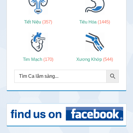
Tiết Niệu
(357)
Tiêu Hóa
(1445)
Tim Mạch
(170)
Xương Khớp
(544)