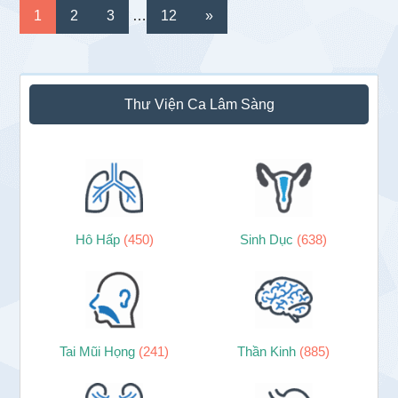
Interim
Go
Go
Go
Go
1
2
3
…
12
»
pages
to
to
to
to
omitted
page
page
page
page
Sidebar
Thư Viện Ca Lâm Sàng
chính
Hô Hấp
(450)
Sinh Dục
(638)
Tai Mũi Họng
(241)
Thần Kinh
(885)