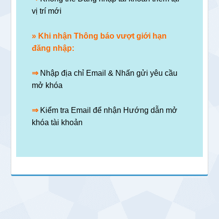
vị trí mới
»
Khi nhận Thông báo vượt giới hạn
đăng nhập:
⇒
Nhập địa chỉ Email & Nhấn gửi yêu cầu
mở khóa
⇒
Kiểm tra Email để nhận Hướng dẫn mở
khóa tài khoản