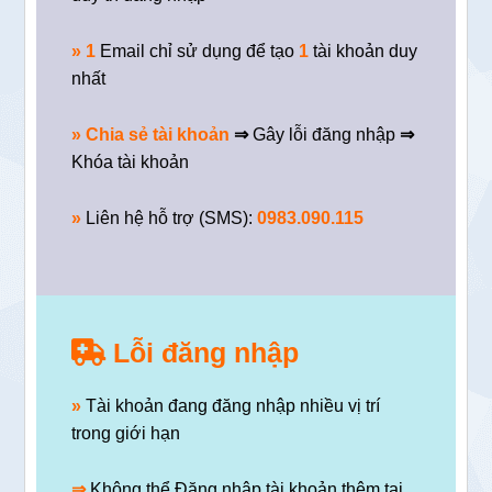
»
1
Email chỉ sử dụng để tạo
1
tài khoản duy
nhất
»
Chia sẻ tài khoản
⇒
Gây lỗi đăng nhập
⇒
Khóa tài khoản
»
Liên hệ hỗ trợ (SMS):
0983.090.115
Lỗi đăng nhập
»
Tài khoản đang đăng nhập nhiều vị trí
trong giới hạn
⇒
Không thể Đăng nhập tài khoản thêm tại