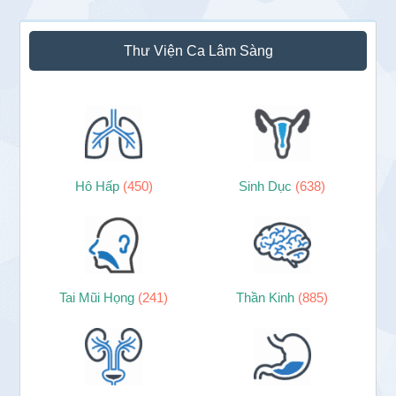
Sidebar
Thư Viện Ca Lâm Sàng
chính
Hô Hấp
(450)
Sinh Dục
(638)
Tai Mũi Họng
(241)
Thần Kinh
(885)