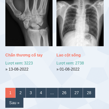
Chấn thương cổ tay
Lao cột sống
Lượt xem: 3223
Lượt xem: 2738
» 13-08-2022
» 01-08-2022
1
2
3
4
…
26
27
28
Sau »