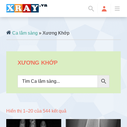
Ca lâm sàng
» Xương Khớp
XƯƠNG KHỚP
Đã
Hiển thị 1–20 của 544 kết quả
sắp
xếp