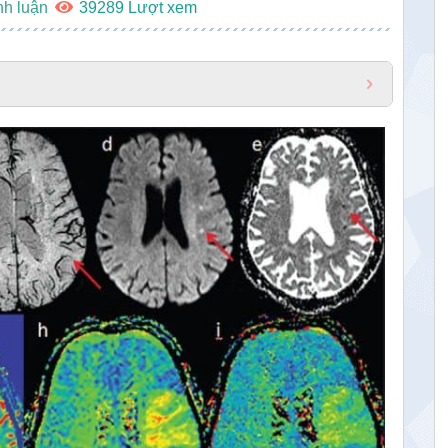
nh luận
39289