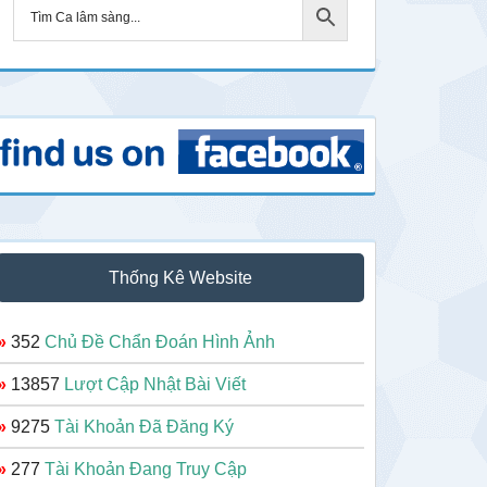
Thống Kê Website
»
352
Chủ Đề Chẩn Đoán Hình Ảnh
»
13857
Lượt Cập Nhật Bài Viết
»
9275
Tài Khoản Đã Đăng Ký
»
277
Tài Khoản Đang Truy Cập