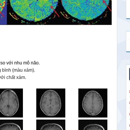
n so với nhu mô não.
g bình (màu xám).
với chất xám.