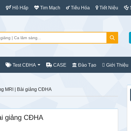
Hô Hấp
Tim Mạch
Tiêu Hóa
Tiết Niệu
Test CĐHA
CASE
Đào Tạo
Giới Thiệu
S
g MRI | Bài giảng CĐHA
c
ài giảng CĐHA