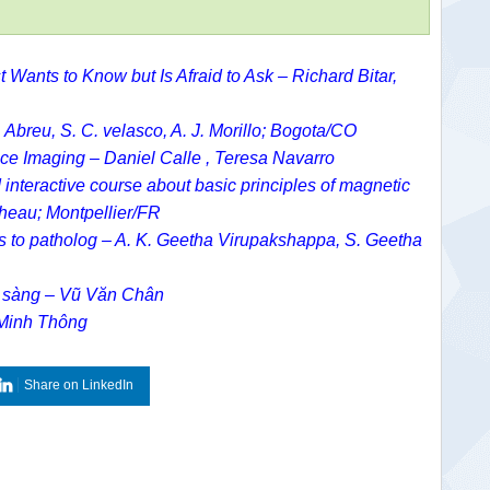
ants to Know but Is Afraid to Ask – Richard Bitar,
. Abreu, S. C. velasco, A. J. Morillo; Bogota/CO
e Imaging – Daniel Calle , Teresa Navarro
interactive course about basic principles of magnetic
heau; Montpellier/FR
 to patholog – A. K. Geetha Virupakshappa, S. Geetha
âm sàng – Vũ Văn Chân
m Minh Thông
Share on LinkedIn