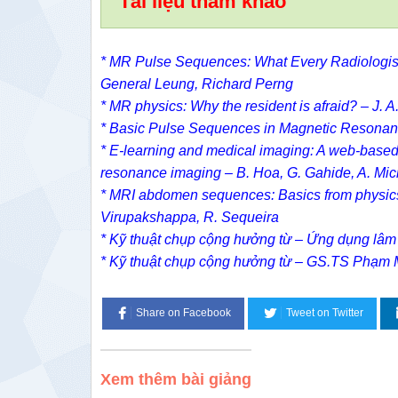
Tài liệu tham khảo
* MR Pulse Sequences: What Every Radiologist W
General Leung, Richard Perng
* MR physics: Why the resident is afraid? – J. A
* Basic Pulse Sequences in Magnetic Resonanc
* E-learning and medical imaging: A web-based 
resonance imaging – B. Hoa, G. Gahide, A. Mic
* MRI abdomen sequences: Basics from physics
Virupakshappa, R. Sequeira
* Kỹ thuật chụp cộng hưởng từ – Ứng dụng l
* Kỹ thuật chụp cộng hưởng từ – GS.TS Phạ
Share on Facebook
Tweet on Twitter
Xem thêm bài giảng