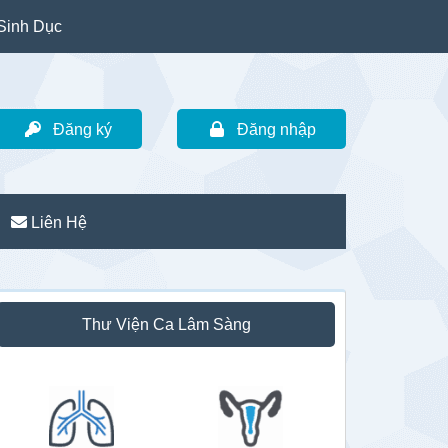
Sinh Dục
Đăng ký
Đăng nhập
Liên Hệ
idebar
Thư Viện Ca Lâm Sàng
hính