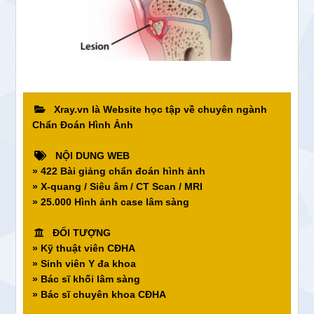
Xray.vn là Website học tập về chuyên ngành
Chẩn Đoán Hình Ảnh
NỘI DUNG WEB
» 422 Bài giảng chẩn đoán hình ảnh
» X-quang / Siêu âm / CT Scan / MRI
» 25.000 Hình ảnh case lâm sàng
ĐỐI TƯỢNG
» Kỹ thuật viên CĐHA
» Sinh viên Y đa khoa
» Bác sĩ khối lâm sàng
» Bác sĩ chuyên khoa CĐHA