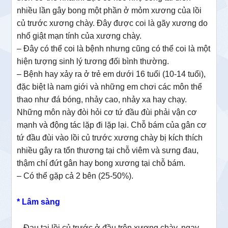
nhiều lần gây bong một phần ở mỏm xương của lồi
củ trước xương chày. Đây được coi là gãy xương do
nhổ giật mạn tính của xương chày.
– Đây có thể coi là bệnh nhưng cũng có thể coi là một
hiện tượng sinh lý tương đối bình thường.
– Bệnh hay xảy ra ở trẻ em dưới 16 tuổi (10-14 tuổi),
đặc biệt là nam giới và những em chơi các môn thể
thao như đá bóng, nhảy cao, nhảy xa hay chạy.
Những môn này đòi hỏi cơ tứ đầu đùi phải vận cơ
mạnh và động tác lặp đi lặp lại. Chỗ bám của gân cơ
tứ đầu đùi vào lồi củ trước xương chày bị kích thích
nhiều gây ra tổn thương tại chỗ viêm và sưng đau,
thậm chí đứt gân hay bong xương tại chỗ bám.
– Có thể gặp cả 2 bên (25-50%).
* Lâm sàng
– Đau tại lồi củ trước ở đầu trên xương chày, ngay