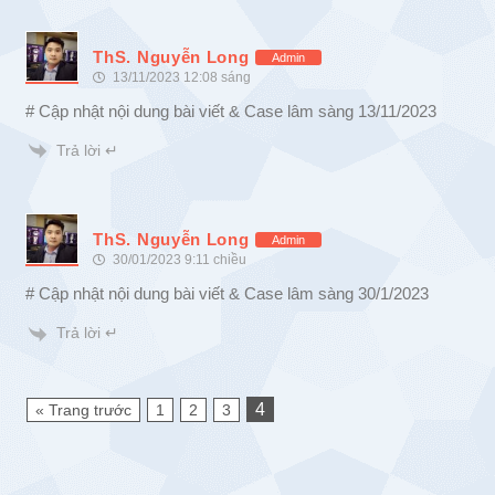
ThS. Nguyễn Long
Admin
13/11/2023 12:08 sáng
# Cập nhật nội dung bài viết & Case lâm sàng 13/11/2023
Trả lời ↵
ThS. Nguyễn Long
Admin
30/01/2023 9:11 chiều
# Cập nhật nội dung bài viết & Case lâm sàng 30/1/2023
Trả lời ↵
4
« Trang trước
1
2
3