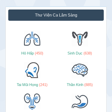
Sidebar
Thư Viện Ca Lâm Sàng
chính
Hô Hấp
(450)
Sinh Dục
(638)
Tai Mũi Họng
(241)
Thần Kinh
(885)