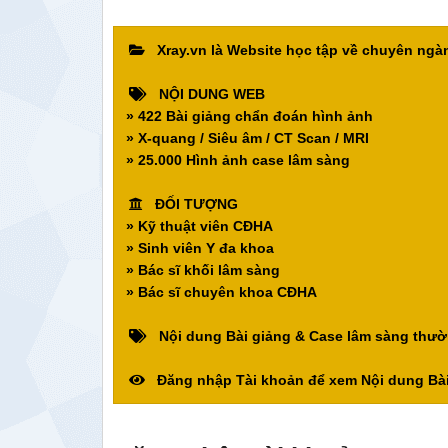
Xray.vn là Website học tập về chuyên ng
NỘI DUNG WEB
» 422 Bài giảng chẩn đoán hình ảnh
» X-quang / Siêu âm / CT Scan / MRI
» 25.000 Hình ảnh case lâm sàng
ĐỐI TƯỢNG
» Kỹ thuật viên CĐHA
» Sinh viên Y đa khoa
» Bác sĩ khối lâm sàng
» Bác sĩ chuyên khoa CĐHA
Nội dung Bài giảng & Case lâm sàng thườ
Đăng nhập Tài khoản để xem Nội dung Bài