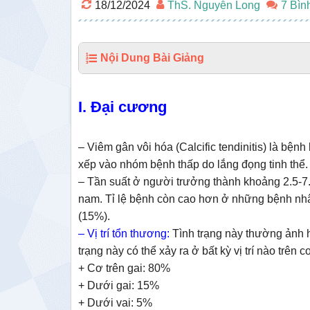
18/12/2024
ThS. Nguyễn Long
7 Bìn
Nội Dung Bài Giảng
I. Đại cương
– Viêm gân vôi hóa (Calcific tendinitis) là bệ
xếp vào nhóm bệnh thấp do lắng đọng tinh thể.
– Tần suất ở người trưởng thành khoảng 2.5-7.5%,
nam. Tỉ lệ bệnh còn cao hơn ở những bệnh nhâ
(15%).
– Vị trí tổn thương:
Tình trạng này thường ảnh h
trạng này có thể xảy ra ở bất kỳ vị trí nào trên
+ Cơ trên gai: 80%
+ Dưới gai: 15%
+ Dưới vai: 5%