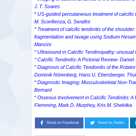
J. T. Soares
* US-guided percutaneous treatment of calcific ten
M. Sconfienza, G. Serafini
* Treatment of calcific tendinitis of the shoulde
fragmentation and lavage using Sodium Hesame
Mancini
* Ultrasound in Calcific Tendinopathy: unusual f
* Calcific Tendinitis: A Pictorial Review- D
* Diagnosis of Calcific Tendonitis of the Rotat
Dominik Nörenberg, Hans U. Ebersberger, Thul
* Diagnostic Imaging: Musculoskeletal Non-Tra
Bernard
* Osseous Involvement in Calcific Tendinitis: 
Flemming, Mark D. Murphey, Kris M. Shekitka
Share on Facebook
Tweet on Twitter