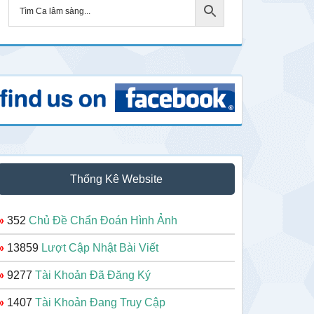
Thống Kê Website
»
352
Chủ Đề Chẩn Đoán Hình Ảnh
»
13859
Lượt Cập Nhật Bài Viết
»
9277
Tài Khoản Đã Đăng Ký
»
1407
Tài Khoản Đang Truy Cập