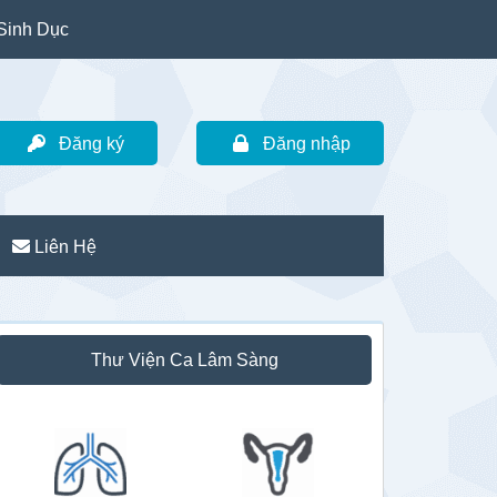
Sinh Dục
Đăng ký
Đăng nhập
Liên Hệ
idebar
Thư Viện Ca Lâm Sàng
hính