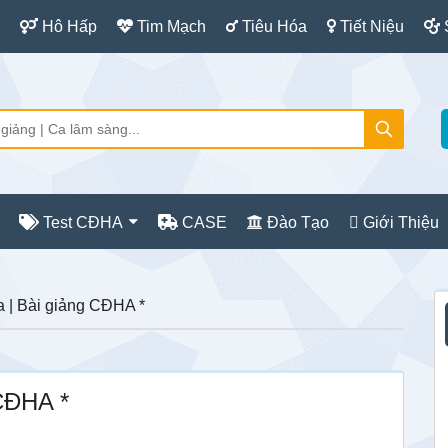
Hô Hấp
Tim Mạch
Tiêu Hóa
Tiết Niệu
Test CĐHA
CASE
Đào Tạo
Giới Thiệu
S
 | Bài giảng CĐHA *
c
CĐHA *