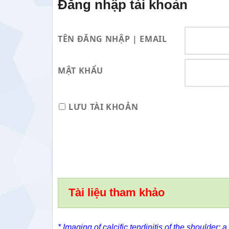
Đăng nhập tài khoản
TÊN ĐĂNG NHẬP | EMAIL
MẬT KHẨU
LƯU TÀI KHOẢN
Tài liệu tham khảo
* Imaging of calcific tendinitis of the shoulder: