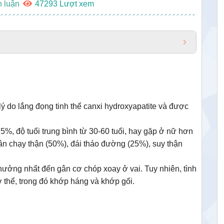
h luận
47293
nh lý do lắng đọng tinh thể canxi hydroxyapatite và được
 độ tuổi trung bình từ 30-60 tuổi, hay gặp ở nữ hơn
n chạy thận (50%), đái tháo đường (25%), suy thận
ưởng nhất đến gân cơ chóp xoay ở vai. Tuy nhiên, tình
 cơ thể, trong đó khớp háng và khớp gối.