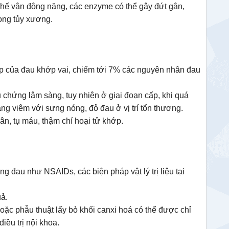
chế vận động nặng, các enzyme có thể gây đứt gân,
rong tủy xương.
p của đau khớp vai, chiếm tới 7% các nguyên nhân đau
̣u chứng lâm sàng, tuy nhiên ở giai đoạn cấp, khi quá
trạng viêm với sưng nóng, đỏ đau ở vị trí tổn thương.
n, tụ máu, thậm chí hoại tử khớp.
ng đau như NSAIDs, các biện pháp vật lý trị liệu tại
uả.
ặc phẫu thuật lấy bỏ khối canxi hoá có thể được chỉ
iều trị nội khoa.