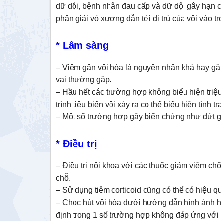
dữ dội, bệnh nhân đau cấp và dữ dội gây hạn 
phân giải vỏ xương dẫn tới di trú của vôi vào t
* Lâm sàng
– Viêm gân vôi hóa là nguyên nhân khá hay gặ
vai thường gặp.
– Hầu hết các trường hợp không biểu hiện triê
trình tiêu biến vôi xảy ra có thể biểu hiện tình 
– Một số trường hợp gây biến chứng như đứt gâ
* Điều trị
– Điều trị nội khoa với các thuốc giảm viêm chố
chỗ.
– Sử dụng tiêm corticoid cũng có thể có hiệu q
– Chọc hút vôi hóa dưới hướng dẫn hình ảnh ho
định trong 1 số trường hợp không đáp ứng với đ