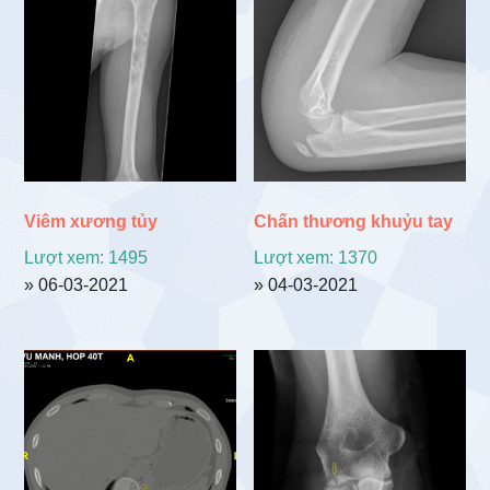
theo
mới
nhất
Viêm xương tủy
Chấn thương khuỷu tay
Lượt xem: 1495
Lượt xem: 1370
» 06-03-2021
» 04-03-2021