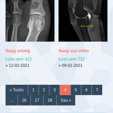
Nang xương
Nang sụn chêm
Lượt xem: 422
Lượt xem: 722
» 12-02-2021
» 09-02-2021
« Trước
1
2
3
4
5
6
7
…
26
27
28
Sau »