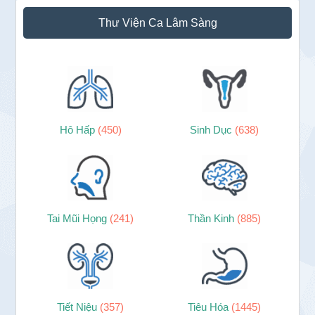
Sidebar
Thư Viện Ca Lâm Sàng
chính
Hô Hấp
(450)
Sinh Dục
(638)
Tai Mũi Họng
(241)
Thần Kinh
(885)
Tiết Niệu
(357)
Tiêu Hóa
(1445)