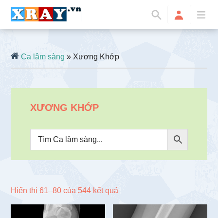
Ca lâm sàng
» Xương Khớp
XƯƠNG KHỚP
Đã
Hiển thị 61–80 của 544 kết quả
sắp
xếp