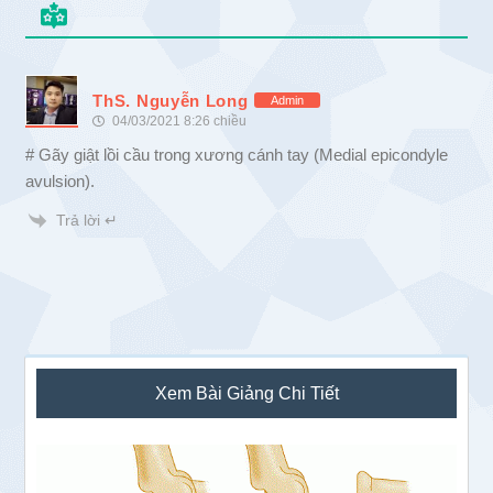
ThS. Nguyễn Long
Admin
04/03/2021 8:26 chiều
# Gãy giật lồi cầu trong xương cánh tay (Medial epicondyle
avulsion).
Trả lời ↵
Sidebar
Xem Bài Giảng Chi Tiết
chính