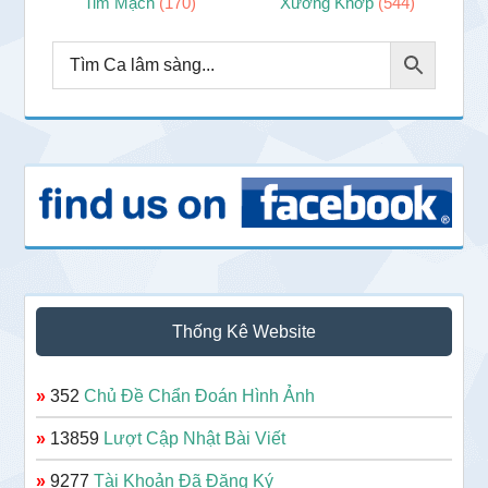
Tim Mạch
(170)
Xương Khớp
(544)
Thống Kê Website
»
352
Chủ Đề Chẩn Đoán Hình Ảnh
»
13859
Lượt Cập Nhật Bài Viết
»
9277
Tài Khoản Đã Đăng Ký