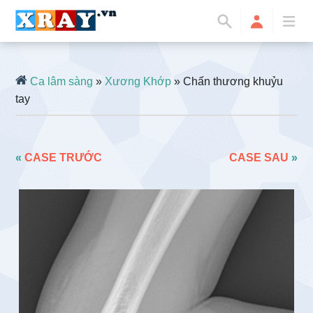
Ca lâm sàng
»
Xương Khớp
» Chấn thương khuỷu
tay
«
CASE TRƯỚC
CASE SAU
»