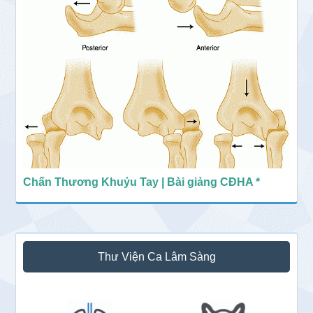
Chấn Thương Khuỷu Tay | Bài giảng CĐHA *
Thư Viện Ca Lâm Sàng