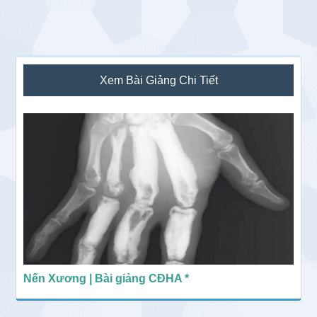
Sidebar
Xem Bài Giảng Chi Tiết
chính
Nến Xương | Bài giảng CĐHA *