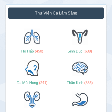
Thư Viện Ca Lâm Sàng
Hô Hấp
(450)
Sinh Dục
(638)
Tai Mũi Họng
(241)
Thần Kinh
(885)