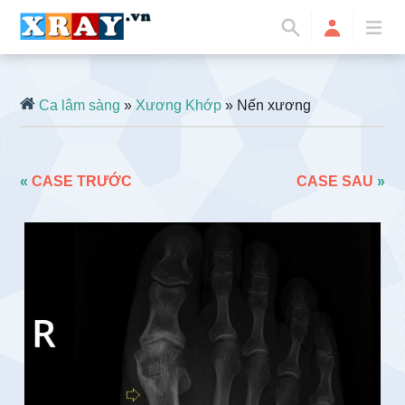
Ca lâm sàng
»
Xương Khớp
» Nến xương
«
CASE TRƯỚC
CASE SAU
»