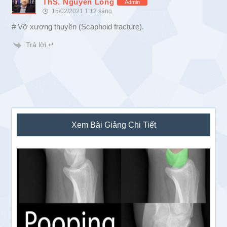
ThS. Nguyễn Long
Admin
15/02/2021 1:12 sáng
# Vỡ xương thuyền (Scaphoid fracture).
Trả lời ↵
Sidebar
Xem Bài Giảng Chi Tiết
chính