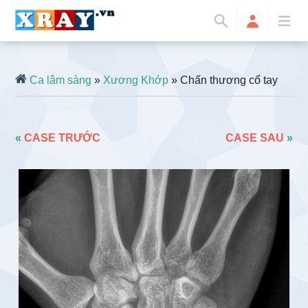
Ca lâm sàng
»
Xương Khớp
» Chấn thương cổ tay
«
CASE TRƯỚC
CASE SAU
»