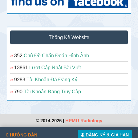
Thống Kê Website
»
352
Chủ Đề Chẩn Đoán Hình Ảnh
»
13861
Lượt Cập Nhật Bài Viết
»
9283
Tài Khoản Đã Đăng Ký
»
790
Tài Khoản Đang Truy Cập
© 2014-2026 |
HPMU Radiology
HƯỚNG DẪN
ĐĂNG KÝ & GIA HẠN