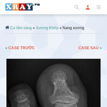
Ca lâm sàng
»
Xương Khớp
» Nang xương
«
CASE TRƯỚC
CASE SAU
»