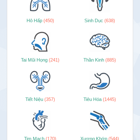
Hô Hấp
(450)
Sinh Dục
(638)
Tai Mũi Họng
(241)
Thần Kinh
(885)
Tiết Niệu
(357)
Tiêu Hóa
(1445)
Tim Mạch
(170)
Xương Khớp
(544)