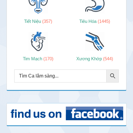
Tiết Niệu
(357)
Tiêu Hóa
(1445)
Tim Mạch
(170)
Xương Khớp
(544)