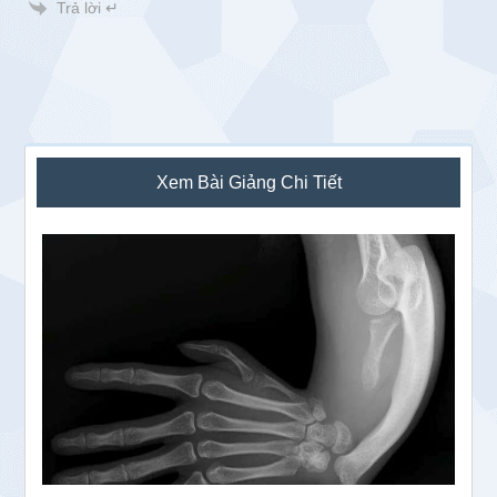
Trả lời ↵
Sidebar
Xem Bài Giảng Chi Tiết
chính