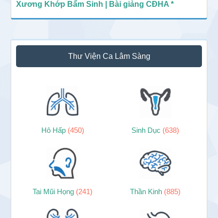
Xương Khớp Bẩm Sinh | Bài giảng CĐHA *
Thư Viện Ca Lâm Sàng
Hô Hấp
(450)
Sinh Dục
(638)
Tai Mũi Họng
(241)
Thần Kinh
(885)