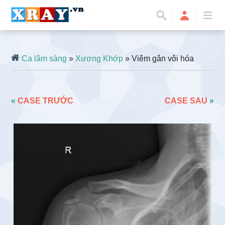
Ca lâm sàng
»
Xương Khớp
» Viêm gân vôi hóa
«
CASE TRƯỚC
CASE SAU
»