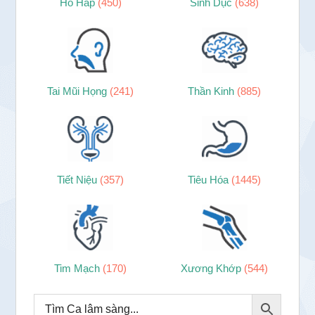
Hô Hấp
(450)
Sinh Dục
(638)
Tai Mũi Họng
(241)
Thần Kinh
(885)
Tiết Niệu
(357)
Tiêu Hóa
(1445)
Tim Mạch
(170)
Xương Khớp
(544)