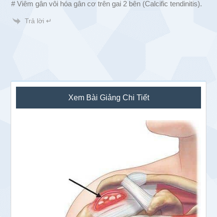
# Viêm gân vôi hóa gân cơ trên gai 2 bên (Calcific tendinitis).
Trả lời ↵
Sidebar
Xem Bài Giảng Chi Tiết
chính