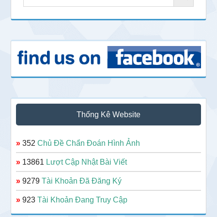
Thống Kê Website
»
352
Chủ Đề Chẩn Đoán Hình Ảnh
»
13861
Lượt Cập Nhật Bài Viết
»
9279
Tài Khoản Đã Đăng Ký
»
923
Tài Khoản Đang Truy Cập