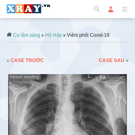
Ca lâm sàng
»
Hô Hấp
» Viêm phổi Covid-19
«
CASE TRƯỚC
CASE SAU
»