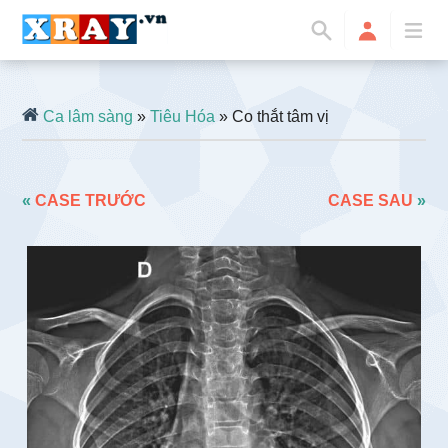
Ca lâm sàng
»
Tiêu Hóa
» Co thắt tâm vị
«
CASE TRƯỚC
CASE SAU
»