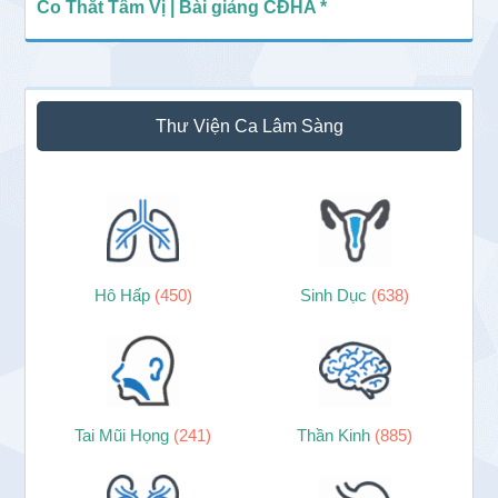
Co Thắt Tâm Vị | Bài giảng CĐHA *
Thư Viện Ca Lâm Sàng
Hô Hấp
(450)
Sinh Dục
(638)
Tai Mũi Họng
(241)
Thần Kinh
(885)