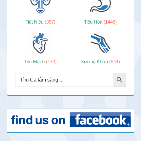
Tiết Niệu
(357)
Tiêu Hóa
(1445)
Tim Mạch
(170)
Xương Khớp
(544)