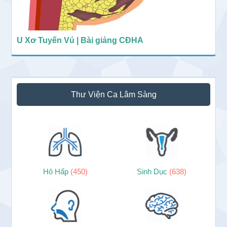
U Xơ Tuyến Vú | Bài giảng CĐHA
Thư Viện Ca Lâm Sàng
Hô Hấp
(450)
Sinh Dục
(638)