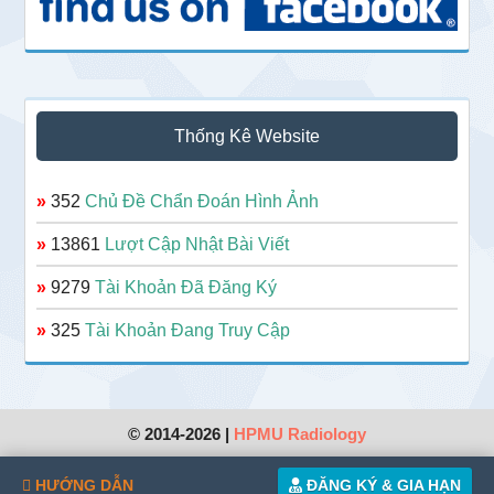
Thống Kê Website
»
352
Chủ Đề Chẩn Đoán Hình Ảnh
»
13861
Lượt Cập Nhật Bài Viết
»
9279
Tài Khoản Đã Đăng Ký
»
325
Tài Khoản Đang Truy Cập
© 2014-2026 |
HPMU Radiology
HƯỚNG DẪN
ĐĂNG KÝ & GIA HẠN