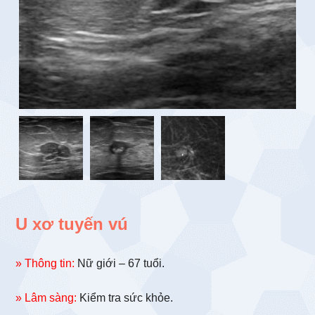
U xơ tuyến vú
» Thông tin:
Nữ giới – 67 tuổi.
» Lâm sàng:
Kiểm tra sức khỏe.