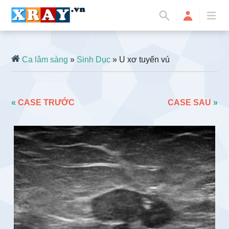
Ca lâm sàng
»
Sinh Dục
» U xơ tuyến vú
«
CASE TRƯỚC
CASE SAU
»