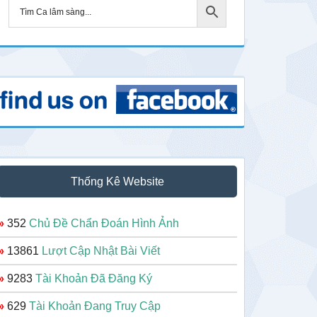
Thống Kê Website
»
352
Chủ Đề Chẩn Đoán Hình Ảnh
»
13861
Lượt Cập Nhật Bài Viết
»
9283
Tài Khoản Đã Đăng Ký
»
629
Tài Khoản Đang Truy Cập