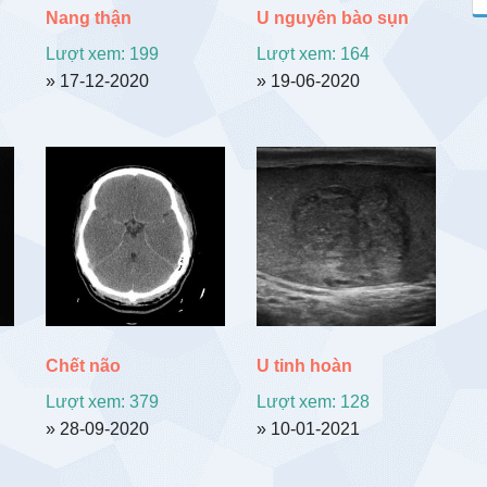
Nang thận
U nguyên bào sụn
Lượt xem: 199
Lượt xem: 164
» 17-12-2020
» 19-06-2020
Chết não
U tinh hoàn
Lượt xem: 379
Lượt xem: 128
» 28-09-2020
» 10-01-2021