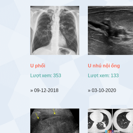
sắp
xếp
theo
mới
nhất
U phổi
U nhú nội ống
Lượt xem: 353
Lượt xem: 133
» 09-12-2018
» 03-10-2020