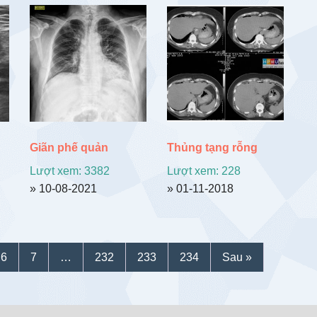
Giãn phế quản
Thủng tạng rỗng
Lượt xem: 3382
Lượt xem: 228
» 10-08-2021
» 01-11-2018
6
7
…
232
233
234
Sau »