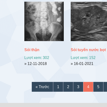
Sỏi thận
Sỏi tuyến nước bọt
Lượt xem: 302
Lượt xem: 152
» 12-11-2018
» 16-01-2021
« Trước
1
2
3
4
5