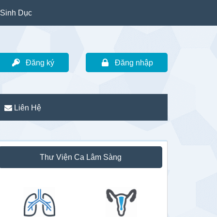
Sinh Dục
Đăng ký
Đăng nhập
Liên Hệ
idebar
Thư Viện Ca Lâm Sàng
hính