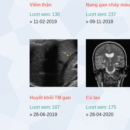
Viêm thận
Nang gan chảy máu
Lượt xem: 130
Lượt xem: 237
» 11-02-2019
» 09-11-2018
Huyết khối TM gan
Củ lao
Lượt xem: 187
Lượt xem: 175
» 28-06-2019
» 28-04-2020