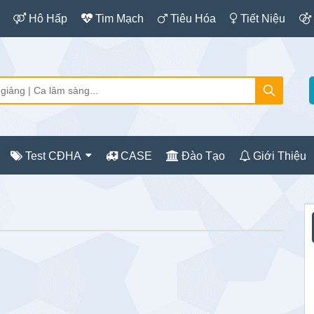
Hô Hấp
Tim Mạch
Tiêu Hóa
Tiết Niệu
Test CĐHA
CASE
Đào Tạo
Giới Thiệu
S
c