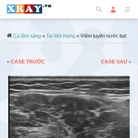
Ca lâm sàng
»
Tai Mũi Họng
» Viêm tuyến nước bọt
«
CASE TRƯỚC
CASE SAU
»