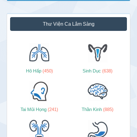
Thư Viện Ca Lâm Sàng
Hô Hấp
(450)
Sinh Dục
(638)
Tai Mũi Họng
(241)
Thần Kinh
(885)