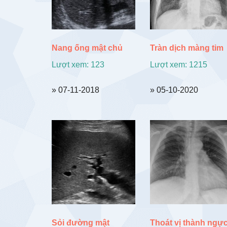
Nang ống mật chủ
Tràn dịch màng tim
Lượt xem: 123
Lượt xem: 1215
» 07-11-2018
» 05-10-2020
Sỏi đường mật
Thoát vị thành ngự