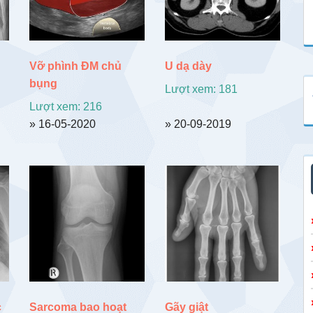
Vỡ phình ĐM chủ
U dạ dày
bụng
Lượt xem: 181
Lượt xem: 216
» 16-05-2020
» 20-09-2019
c
Sarcoma bao hoạt
Gãy giật