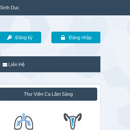
Sinh Dục
Đăng ký
Đăng nhập
Liên Hệ
idebar
Thư Viện Ca Lâm Sàng
hính