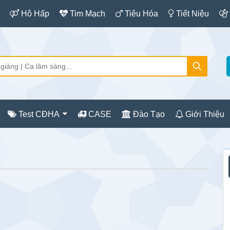
Hô Hấp
Tim Mạch
Tiêu Hóa
Tiết Niệu
Test CĐHA
CASE
Đào Tạo
Giới Thiệu
S
c