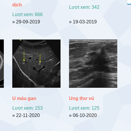
dịch
Lượt xem: 342
Lượt xem: 666
» 29-09-2019
» 19-03-2019
U máu gan
Ung thư vú
Lượt xem: 153
Lượt xem: 125
» 22-11-2020
» 06-10-2020