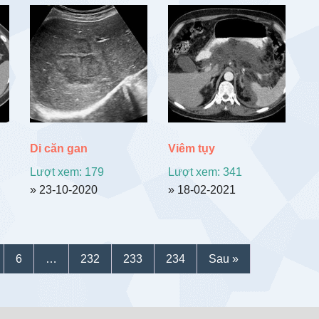
Di căn gan
Viêm tụy
Lượt xem: 179
Lượt xem: 341
» 23-10-2020
» 18-02-2021
6
…
232
233
234
Sau »