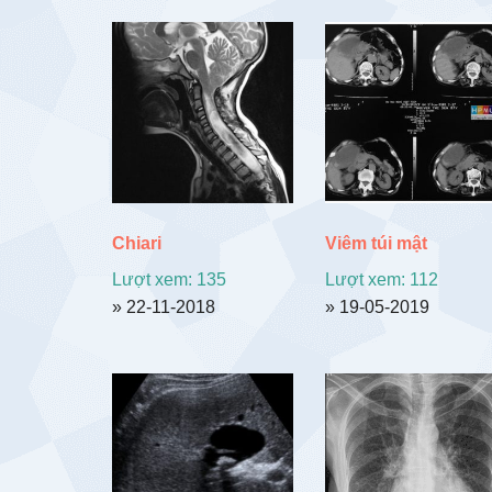
sắp
xếp
theo
mới
nhất
Chiari
Viêm túi mật
Lượt xem: 135
Lượt xem: 112
» 22-11-2018
» 19-05-2019