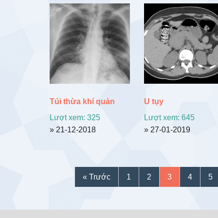
Túi thừa khí quản
U tụy
Lượt xem: 325
Lượt xem: 645
» 21-12-2018
» 27-01-2019
« Trước
1
2
3
4
5