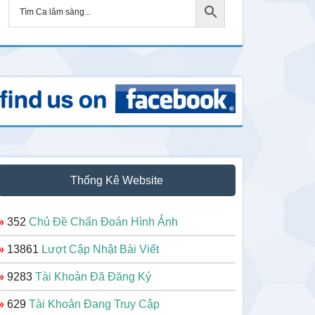
Thống Kê Website
»
352
Chủ Đề Chẩn Đoán Hình Ảnh
»
13861
Lượt Cập Nhật Bài Viết
»
9283
Tài Khoản Đã Đăng Ký
»
629
Tài Khoản Đang Truy Cập