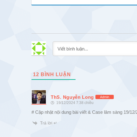
12
BÌNH LUẬN
ThS. Nguyễn Long
Admin
19/12/2024 7:38 chiều
# Cập nhật nội dung bài viết & Case lâm sàng 19/12
Trả lời ↵