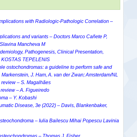
plications with Radiologic-Pathologic Correlation –
plications and variants – Doctors Marco Cañete P,
, Slavina Mancheva M
emiology, Pathogenesis, Clinical Presentation,
ns – KOSTAS TEPELENIS
iple ostochondromas: a guideline to perform safe and
 J. Markenstein, J. Ham, A. van der Zwan; Amsterdam/NL
al review – S. Magalhães
l review – A. Figueiredo
oma – Y. Kobashi
umatic Disease, 3e (2022) – Davis, Blankenbaker,
 osteochondroma – Iulia Bailescu Mihai Popescu Lavinia
e osteochondromas – Thomas J. Fisher