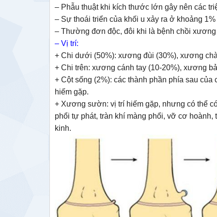
– Phẫu thuật khi kích thước lớn gây nên các tr
– Sự thoái triển của khối u xảy ra ở khoảng 1%
– Thường đơn độc, đôi khi là bệnh chồi xương di
– Vị trí:
+ Chi dưới (50%): xương đùi (30%), xương ch
+ Chi trên: xương cánh tay (10-20%), xương bả
+ Cột sống (2%): các thành phần phía sau của c
hiếm gặp.
+ Xương sườn: vị trí hiếm gặp, nhưng có thể 
phổi tự phát, tràn khí màng phổi, vỡ cơ hoành,
kinh.