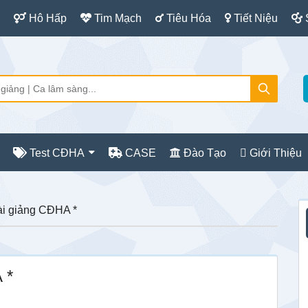
Hô Hấp
Tim Mạch
Tiêu Hóa
Tiết Niệu
Test CĐHA
CASE
Đào Tạo
Giới Thiệu
S
i giảng CĐHA *
c
 *