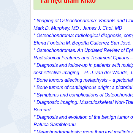
Tài liệu tham khảo
* Imaging of Osteochondroma: Variants and Com
Mark D. Murphey, MD ,
James J. Choi, MD
* Osteochondroma: radiological diagnosis, com
Elena Fontoira M, Begoña Gutiérrez San José
* Osteochondromas: An Updated Review of Epid
Radiological Features and Treatment Optio
* Diagnosis and follow-up in patients with mult
cost-effective imaging – H.-J. van der Woude,
* Bone tumors affecting metaphysis – a pictori
* Bone tumors of cartilaginous origin: a pictoria
* Symptoms and complications of Osteochondr
* Diagnostic Imaging: Musculoskeletal Non-Tra
Bernard
* Diagnosis and evolution of the benign tumor
Raluca Sarafoleanu
* Metachondromatosis: more than just multipl