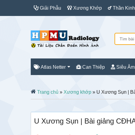
Giải Phẫu
Xương Khớp
Thần Kinh
Atlas Netter
Can Thiệp
Siêu Âm
Trang chủ
»
Xương khớp
» U Xương Sụn | Bà
U Xương Sụn | Bài giảng CĐHA