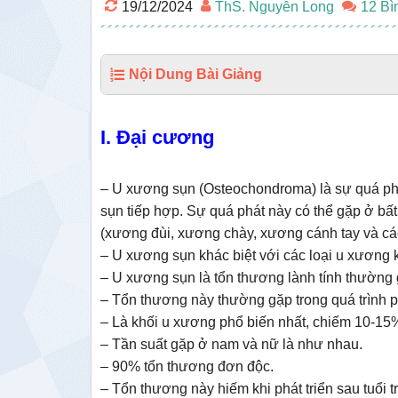
19/12/2024
ThS. Nguyễn Long
12 Bì
Nội Dung Bài Giảng
I. Đại cương
– U xương sụn (Osteochondroma) là sự quá ph
sụn tiếp hợp. Sự quá phát này có thể gặp ở bấ
(xương đùi, xương chày, xương cánh tay và cá
– U xương sụn khác biệt với các loại u xương
– U xương sụn là tổn thương lành tính thường 
– Tổn thương này thường gặp trong quá trình ph
– Là khối u xương phổ biến nhất, chiếm 10-15
– Tần suất gặp ở nam và nữ là như nhau.
– 90% tổn thương đơn độc.
– Tổn thương này hiếm khi phát triển sau tuổi 