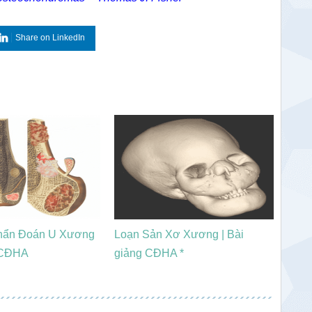
Share on LinkedIn
hẩn Đoán U Xương
Loạn Sản Xơ Xương | Bài
g CĐHA
giảng CĐHA *