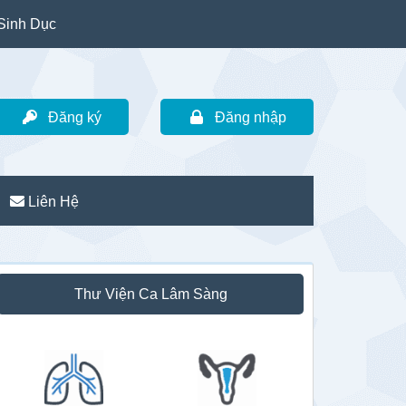
Sinh Dục
Đăng ký
Đăng nhập
Liên Hệ
idebar
Thư Viện Ca Lâm Sàng
hính