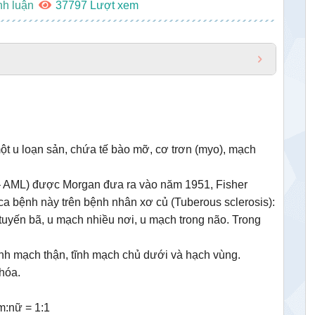
nh luận
37797
 u loạn sản, chứa tế bào mỡ, cơ trơn (myo), mạch
 AML) được Morgan đưa ra vào năm 1951, Fisher
ca bệnh này trên bệnh nhân xơ củ (Tuberous sclerosis):
u tuyến bã, u mạch nhiều nơi, u mạch trong não. Trong
tĩnh mạch thận, tĩnh mạch chủ dưới và hạch vùng.
hóa.
m:nữ = 1:1