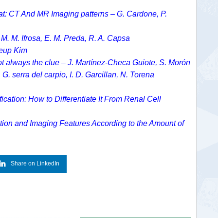
at: CT And MR Imaging patterns – G. Cardone, P.
M. M. Ifrosa, E. M. Preda, R. A. Capsa
Heup Kim
t always the clue – J. Martínez-Checa Guiote, S. Morón
. serra del carpio, I. D. Garcillan, N. Torena
ation: How to Differentiate It From Renal Cell
tion and Imaging Features According to the Amount of
Share on LinkedIn