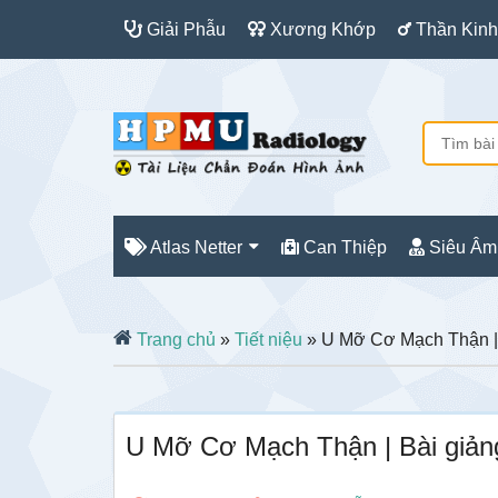
Giải Phẫu
Xương Khớp
Thần Kinh
Atlas Netter
Can Thiệp
Siêu Âm
Trang chủ
»
Tiết niệu
» U Mỡ Cơ Mạch Thận |
U Mỡ Cơ Mạch Thận | Bài giả