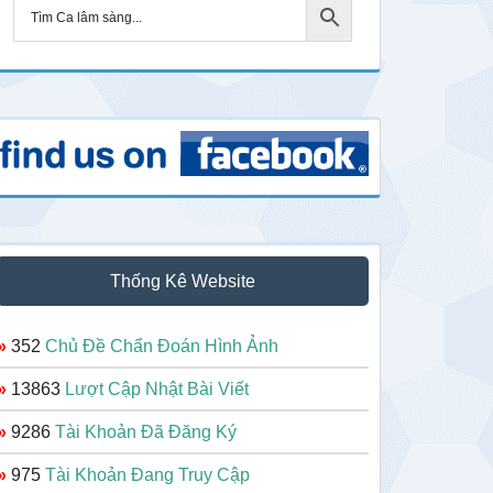
Thống Kê Website
»
352
Chủ Đề Chẩn Đoán Hình Ảnh
»
13863
Lượt Cập Nhật Bài Viết
»
9286
Tài Khoản Đã Đăng Ký
»
975
Tài Khoản Đang Truy Cập