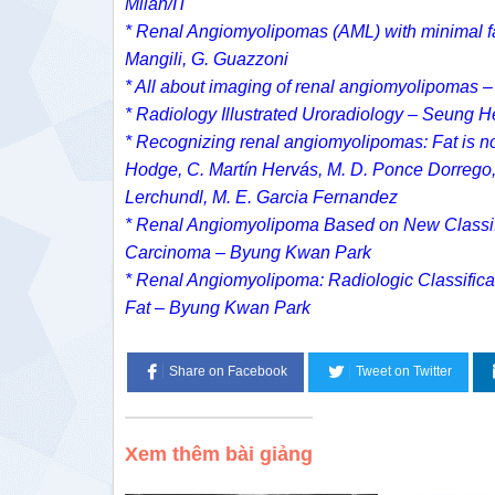
Milan/IT
* Renal Angiomyolipomas (AML) with minimal f
Mangili, G. Guazzoni
* All about imaging of renal angiomyolipomas – 
* Radiology Illustrated Uroradiology – Seung 
* Recognizing renal angiomyolipomas: Fat is no
Hodge, C. Martín Hervás, M. D. Ponce Dorrego, G
Lerchundl, M. E. Garcia Fernandez
* Renal Angiomyolipoma Based on New Classific
Carcinoma – Byung Kwan Park
* Renal Angiomyolipoma: Radiologic Classifica
Fat – Byung Kwan Park
Share on Facebook
Tweet on Twitter
Xem thêm bài giảng