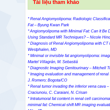
Tài liệu tham khảo
*
Renal Angiomyolipoma: Radiologic Classifica
Fat –
Byung Kwan Park
* Angiomyolipoma with Minimal Fat: Can It Be D
Using Standard MR Techniques? –
Nicole Hi
*
Diagnosis of Renal Angiomyolipoma with CT H
Westphalen, MD
* Minimal or invisible fat angiomyolipoma: imag
Martel Villagrán, M. Sebastiá
* Diagnostic Imaging Genitourinary – Mitchell T
* Imaging evaluation and management of renal
J. Romero; Bogota/CO
* Renal tumor invading the inferior vena cava –
Craciunoiu, C. Caraiani, N. Crisan
* Intratumoral fat content in renal cell carci
minimal fat: Chemical-shift MR imaging evaluat