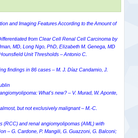
tion and Imaging Features According to the Amount of
ifferentiated from Clear Cell Renal Cell Carcinoma by
ndman, MD,
Long Ngo, PhD,
Elizabeth M. Genega, MD
ounsfield Unit Thresholds – Antonio C.
ing findings in 86 cases – M. J. Díaz Candamio, J.
ublin
 angiomyolipoma: What’s new? – V. Murad, W. Aponte,
 almost, but not exclusively malignant – M.-C.
nomas (RCC) and renal angiomyolipomas (AML) with
ion – G. Cardone, P. Mangili, G. Guazzoni, G. Balconi;