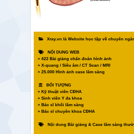
Xray.vn là Website học tập về chuyên ng
NỘI DUNG WEB
» 422 Bài giảng chẩn đoán hình ảnh
» X-quang / Siêu âm / CT Scan / MRI
» 25.000 Hình ảnh case lâm sàng
ĐỐI TƯỢNG
» Kỹ thuật viên CĐHA
» Sinh viên Y đa khoa
» Bác sĩ khối lâm sàng
» Bác sĩ chuyên khoa CĐHA
Nội dung Bài giảng & Case lâm sàng thườ