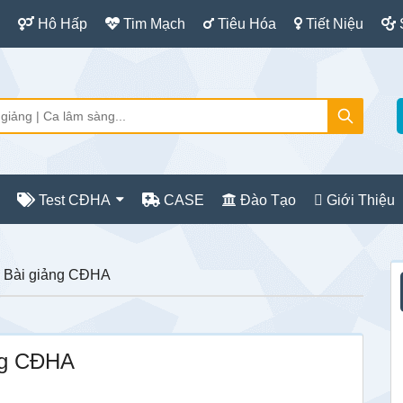
Hô Hấp
Tim Mạch
Tiêu Hóa
Tiết Niệu
Test CĐHA
CASE
Đào Tạo
Giới Thiệu
S
 Bài giảng CĐHA
c
ng CĐHA