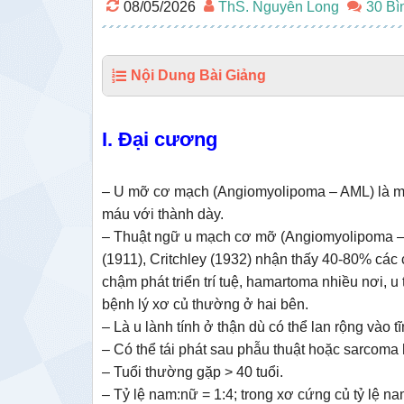
08/05/2026
ThS. Nguyễn Long
30 Bì
Nội Dung Bài Giảng
I. Đại cương
– U mỡ cơ mạch (Angiomyolipoma – AML) là một
máu với thành dày.
–
Thuật ngữ u mạch cơ mỡ (Angiomyolipoma –
(1911), Critchley (1932) nhận thấy 40-80% các 
chậm phát triển trí tuệ, hamartoma nhiều nơi, 
bệnh lý xơ củ thường ở hai bên.
– Là u lành tính ở thận dù có thể lan rộng vào 
– Có thể tái phát sau phẫu thuật hoặc sarcoma 
– Tuổi thường gặp > 40 tuổi.
– Tỷ lệ nam:nữ = 1:4; trong xơ cứng củ tỷ lệ na