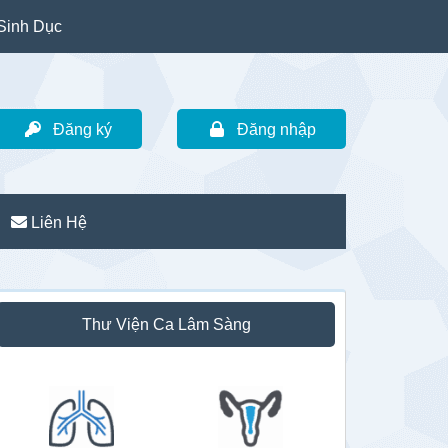
Sinh Dục
Đăng ký
Đăng nhập
Liên Hệ
idebar
Thư Viện Ca Lâm Sàng
hính