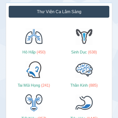
Sidebar
Thư Viện Ca Lâm Sàng
chính
Hô Hấp
(450)
Sinh Dục
(638)
Tai Mũi Họng
(241)
Thần Kinh
(885)