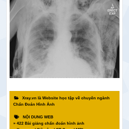
Xray.vn là Website học tập về chuyên ngành
Chẩn Đoán Hình Ảnh
NỘI DUNG WEB
» 422 Bài giảng chẩn đoán hình ảnh