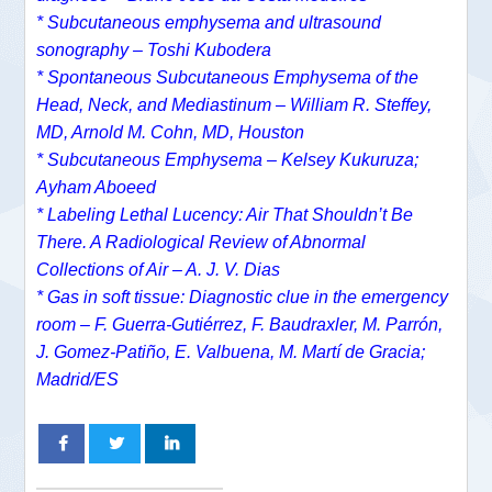
* Subcutaneous emphysema and ultrasound
sonography – Toshi Kubodera
* Spontaneous Subcutaneous Emphysema of the
Head, Neck, and Mediastinum – William R. Steffey,
MD, Arnold M. Cohn, MD, Houston
* Subcutaneous Emphysema – Kelsey Kukuruza;
Ayham Aboeed
* Labeling Lethal Lucency: Air That Shouldn’t Be
There. A Radiological Review of Abnormal
Collections of Air – A. J. V. Dias
* Gas in soft tissue: Diagnostic clue in the emergency
room – F. Guerra-Gutiérrez, F. Baudraxler, M. Parrón,
J. Gomez-Patiño, E. Valbuena, M. Martí de Gracia;
Madrid/ES