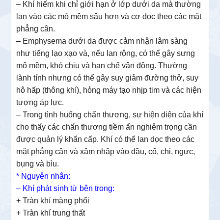
– Khí hiếm khi chỉ giới hạn ở lớp dưới da mà thường
lan vào các mô mềm sâu hơn và cơ dọc theo các mặt
phẳng cân.
– Emphysema dưới da được cảm nhận lâm sàng
như tiếng lạo xạo và, nếu lan rộng, có thể gây sưng
mô mềm, khó chịu và hạn chế vận động. Thường
lành tính nhưng có thể gây suy giảm đường thở, suy
hô hấp (thông khí), hỏng máy tạo nhịp tim và các hiện
tượng áp lực.
– Trong tình huống chấn thương, sự hiện diện của khí
cho thấy các chấn thương tiềm ẩn nghiêm trọng cần
được quản lý khẩn cấp. Khí có thể lan dọc theo các
mặt phẳng cân và xâm nhập vào đầu, cổ, chi, ngực,
bụng và bìu.
* Nguyên nhân:
– Khí phát sinh từ bên trong:
+ Tràn khí màng phổi
+ Tràn khí trung thất