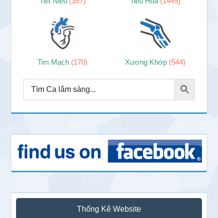
Tiết Niệu
(357)
Tiêu Hóa
(1445)
Tim Mạch
(170)
Xương Khớp
(544)
Thống Kê Website