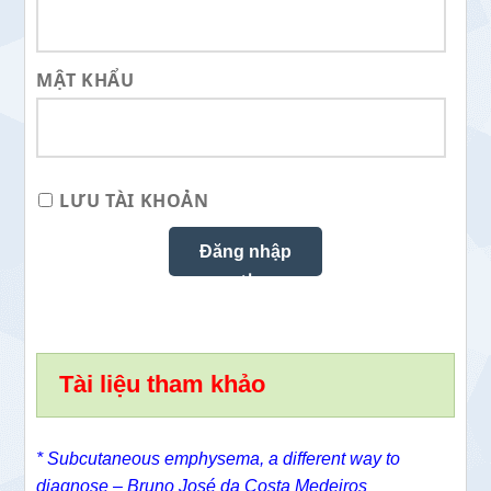
MẬT KHẨU
LƯU TÀI KHOẢN
Tài liệu tham khảo
* Subcutaneous emphysema, a different way to
diagnose – Bruno José da Costa Medeiros