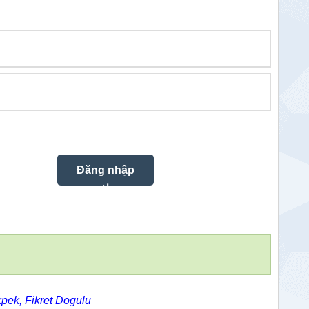
kpek
,
Fikret Dogulu