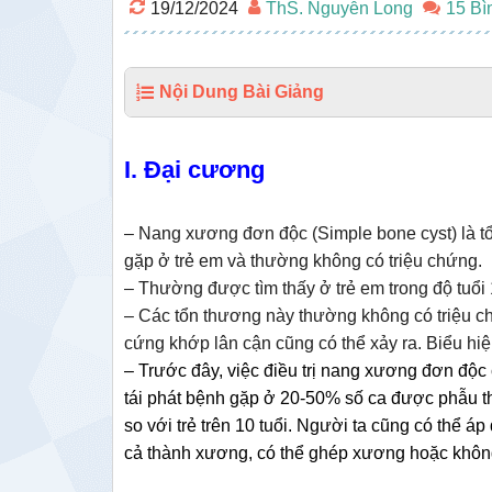
19/12/2024
ThS. Nguyễn Long
15 Bì
Nội Dung Bài Giảng
I. Đại cương
– Nang xương đơn độc (Simple bone cyst) là tổ
gặp ở trẻ em và thường không có triệu chứng.
– Thường được tìm thấy ở trẻ em trong độ tuổi 
– Các tổn thương này thường không có triệu c
cứng khớp lân cận cũng có thể xảy ra. Biểu hiệ
– Trước đây, việc điều trị nang xương đơn độc 
tái phát bệnh gặp ở 20-50% số ca được phẫu thu
so với trẻ trên 10 tuổi. Người ta cũng có thể á
cả thành xương, có thể ghép xương hoặc không 