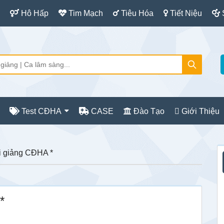
Hô Hấp
Tim Mạch
Tiêu Hóa
Tiết Niệu
Test CĐHA
CASE
Đào Tạo
Giới Thiệu
S
i giảng CĐHA *
c
*