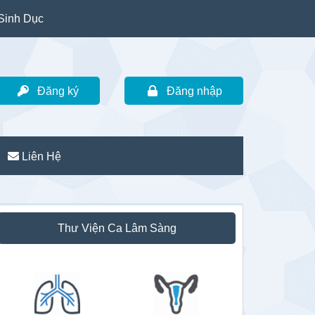
Sinh Dục
Đăng ký
Đăng nhập
Liên Hệ
idebar
Thư Viện Ca Lâm Sàng
hính