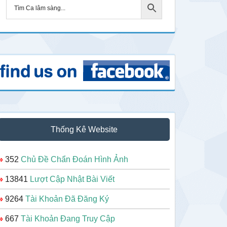
Thống Kê Website
»
352
Chủ Đề Chẩn Đoán Hình Ảnh
»
13841
Lượt Cập Nhật Bài Viết
»
9264
Tài Khoản Đã Đăng Ký
»
667
Tài Khoản Đang Truy Cập