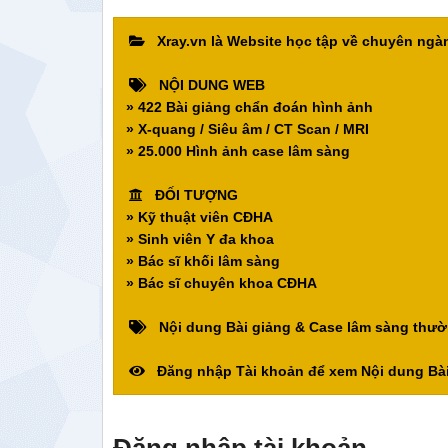
Xray.vn là Website học tập về chuyên ng
NỘI DUNG WEB
» 422 Bài giảng chẩn đoán hình ảnh
» X-quang / Siêu âm / CT Scan / MRI
» 25.000 Hình ảnh case lâm sàng
ĐỐI TƯỢNG
» Kỹ thuật viên CĐHA
» Sinh viên Y đa khoa
» Bác sĩ khối lâm sàng
» Bác sĩ chuyên khoa CĐHA
Nội dung Bài giảng & Case lâm sàng thườ
Đăng nhập Tài khoản để xem Nội dung Bài