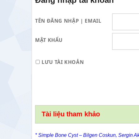
Đăng nhập tài khoản
TÊN ĐĂNG NHẬP | EMAIL
MẬT KHẨU
LƯU TÀI KHOẢN
Tài liệu tham khảo
* Simple Bone Cyst –
Bilgen Coskun
,
Sergin A