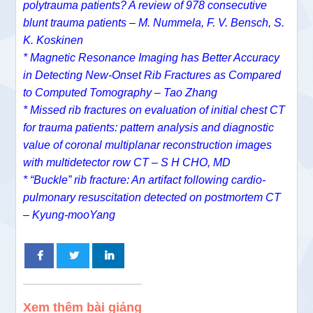
polytrauma patients? A review of 978 consecutive
blunt trauma patients – M. Nummela, F. V. Bensch, S.
K. Koskinen
* Magnetic Resonance Imaging has Better Accuracy
in Detecting New-Onset Rib Fractures as Compared
to Computed Tomography – Tao Zhang
* Missed rib fractures on evaluation of initial chest CT
for trauma patients: pattern analysis and diagnostic
value of coronal multiplanar reconstruction images
with multidetector row CT – S H CHO, MD
* “Buckle” rib fracture: An artifact following cardio-
pulmonary resuscitation detected on postmortem CT
– Kyung-mooYang
Xem thêm bài giảng