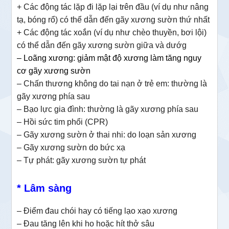
+ Các động tác lặp đi lặp lại trên đầu (ví dụ như nâng
tạ, bóng rổ) có thể dẫn đến gãy xương sườn thứ nhất
+ Các động tác xoắn (ví dụ như chèo thuyền, bơi lội)
có thể dẫn đến gãy xương sườn giữa và dướg
– Loãng xương: g
iảm mật độ xương làm tăng nguy
cơ gãy xương sườn
– Chấn thương không do tai nạn ở trẻ em: thường là
gãy xương phía sau
– Bạo lực gia đình: thường là gãy xương phía sau
– Hồi sức tim phổi (CPR)
– Gãy xương sườn ở thai nhi: do loạn sản xương
– Gãy xương sườn do bức xạ
– Tự phát: gãy xương sườn tự phát
* Lâm sàng
– Điểm đau chói hay có tiếng lạo xạo xương
– Đau tăng lên khi ho hoặc hít thở sâu