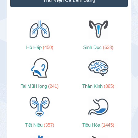
Thư Viện Ca Lâm Sàng
chính
Hô Hấp
(450)
Sinh Dục
(638)
Tai Mũi Họng
(241)
Thần Kinh
(885)
Tiết Niệu
(357)
Tiêu Hóa
(1445)