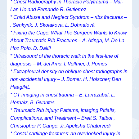
*
Chest Radiography in Thoracic Polytrauma –
Mai-
Lan Ho
and
Fernando R. Gutierrez
* Child Abuse and Neglect Syndrom – ribs fractures –
. Senkyrik, J. Skotakova, L. Dohnalová
* Fixing the Cage: What The Surgeon Wants to Know
About Traumatic Rib Fractures – A. Atinga, M. De La
Hoz Polo, D. Dalili
* Ultrasound of the thoracic wall: in the first-line of
diagnosis – M. del Amo, I. Vollmer, J. Pomes
* Extrapleural density on oblique chest radiographs in
non-accidental injury – J. Bomer, H. Holscher; Den
Haag/NL
* CT imaging in chest trauma – E. Larrazabal, L.
Hernaiz, B. Guantes
* Traumatic Rib Injury: Patterns, Imaging Pitfalls,
Complications, and Treatment – Brett S. Talbot ,
Christopher P. Gange, Jr, Apeksha Chaturvedi
* Costal cartilage fractures: an overlooked injury in