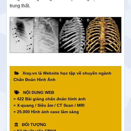
trung thất.
Xray.vn là Website học tập về chuyên ngành
Chẩn Đoán Hình Ảnh
NỘI DUNG WEB
» 422 Bài giảng chẩn đoán hình ảnh
» X-quang / Siêu âm / CT Scan / MRI
» 25.000 Hình ảnh case lâm sàng
ĐỐI TƯỢNG
» Kỹ thuật viên CĐHA