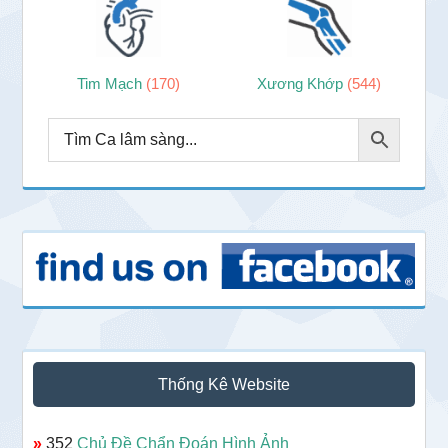
Tim Mạch
(170)
Xương Khớp
(544)
Thống Kê Website
»
352
Chủ Đề Chẩn Đoán Hình Ảnh