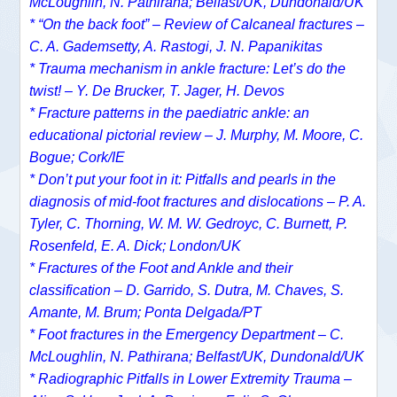
McLoughlin, N. Pathirana; Belfast/UK, Dundonald/UK
* “On the back foot” – Review of Calcaneal fractures –
C. A. Gademsetty, A. Rastogi, J. N. Papanikitas
* Trauma mechanism in ankle fracture: Let’s do the
twist! – Y. De Brucker, T. Jager, H. Devos
* Fracture patterns in the paediatric ankle: an
educational pictorial review – J. Murphy, M. Moore, C.
Bogue; Cork/IE
* Don’t put your foot in it: Pitfalls and pearls in the
diagnosis of mid-foot fractures and dislocations – P. A.
Tyler, C. Thorning, W. M. W. Gedroyc, C. Burnett, P.
Rosenfeld, E. A. Dick; London/UK
* Fractures of the Foot and Ankle and their
classification – D. Garrido, S. Dutra, M. Chaves, S.
Amante, M. Brum; Ponta Delgada/PT
* Foot fractures in the Emergency Department – C.
McLoughlin, N. Pathirana; Belfast/UK, Dundonald/UK
* Radiographic Pitfalls in Lower Extremity Trauma –