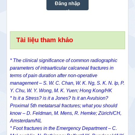
Tài liệu tham khảo
* The clinical significance of common radiographic
parameters of intraarticular calcaneal fractures in
terms of pain duration after non-operative
management – S. W. C. Chan, W. K. Ng, S. K. N. Ip, P.
Y. Chu, W. Y. Wong, M. K. Yuen; Hong Kong/HK
* Is it a Stress? is it a Jones? Is it an Avulsion?
Proximal 5th metatarsal fractures; what you should
know – D. Feldman, M. Mens, R. Hemke; Zürich/CH,
Amsterdam/NL
* Foot fractures in the Emergency Department – C.