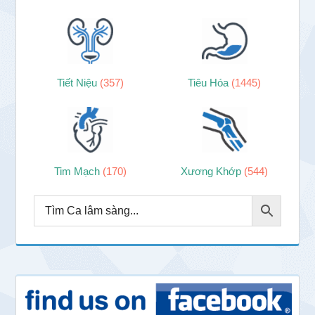
Tiết Niệu
(357)
Tiêu Hóa
(1445)
Tim Mạch
(170)
Xương Khớp
(544)