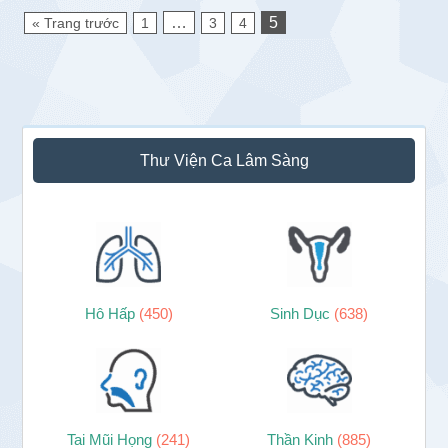
…
5
« Trang trước
1
3
4
Sidebar
Thư Viện Ca Lâm Sàng
chính
Hô Hấp
(450)
Sinh Dục
(638)
Tai Mũi Họng
(241)
Thần Kinh
(885)