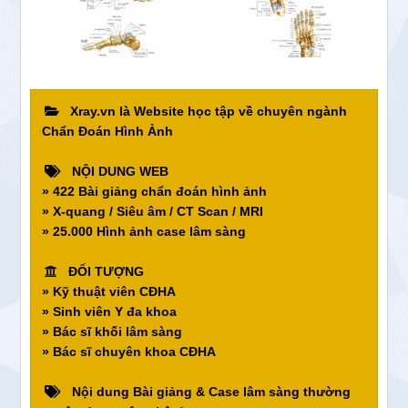
Xray.vn là Website học tập về chuyên ngành
Chẩn Đoán Hình Ảnh
NỘI DUNG WEB
» 422 Bài giảng chẩn đoán hình ảnh
» X-quang / Siêu âm / CT Scan / MRI
» 25.000 Hình ảnh case lâm sàng
ĐỐI TƯỢNG
» Kỹ thuật viên CĐHA
» Sinh viên Y đa khoa
» Bác sĩ khối lâm sàng
» Bác sĩ chuyên khoa CĐHA
Nội dung Bài giảng & Case lâm sàng thường