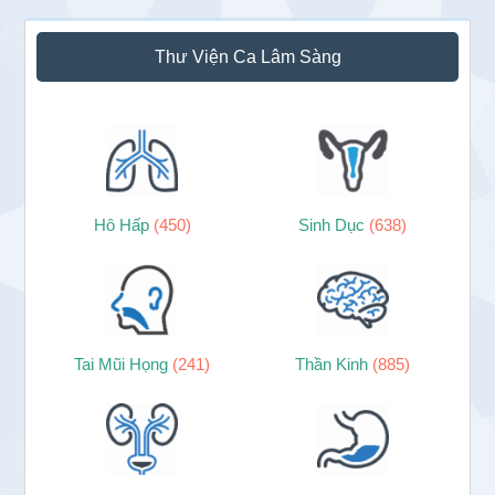
page
page
page
page
Sidebar
Thư Viện Ca Lâm Sàng
chính
Hô Hấp
(450)
Sinh Dục
(638)
Tai Mũi Họng
(241)
Thần Kinh
(885)