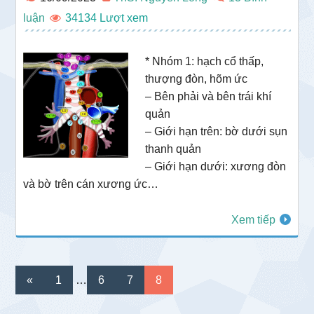
luận
34134
* Nhóm 1: hạch cổ thấp,
thượng đòn, hõm ức
– Bên phải và bên trái khí
quản
– Giới hạn trên: bờ dưới sụn
thanh quản
– Giới hạn dưới: xương đòn
và bờ trên cán xương ức…
Xem tiếp
Interim
Go
Go
Go
Go
«
1
…
6
7
8
pages
to
to
to
to
omitted