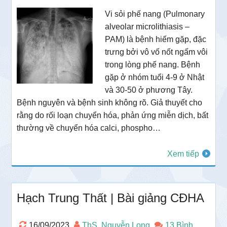
Vi sỏi phế nang (Pulmonary
alveolar microlithiasis –
PAM) là bệnh hiếm gặp, đặc
trưng bởi vô vố nốt ngấm vôi
trong lòng phế nang. Bệnh
gặp ở nhóm tuổi 4-9 ở Nhật
và 30-50 ở phương Tây.
Bệnh nguyên và bệnh sinh không rõ. Giả thuyết cho
rằng do rối loạn chuyển hóa, phản ứng miễn dịch, bất
thường về chuyển hóa calci, phospho…
Xem tiếp
Hạch Trung Thất | Bài giảng CĐHA
16/09/2023
ThS. Nguyễn Long
13 Bình