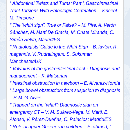
* Abdominal Twists and Turns: Part I, Gastrointestinal
Tract Torsions With Pathologic Correlation – Vincent
M. Timpone
* The “whirl sign”. True or False? – M. Pire, A. Verón
Sánchez, M. Martí De Gracia, M. Onate Miranda, C.
Simón Selva; Madrid/ES
* Radiologists’ Guide to the Whirl Sign – B. layton, R.
magennis, V. Rudralingam, S. Sukumar;
Manchester/UK
* Volvulus of the gastrointestinal tract：Diagnosis and
management – K. Matsunari
* Intestinal obstruction in newborn – E. Alvarez-Hornia
* Large bowel obstruction: from suspicion to diagnosis
– P. M. G. Alves
* Trapped on the “whirl”: Diagnostic sign on
emergency CT – V. M. Suárez-Vega, M. Martí, E.
Alonso, V. Pérez-Dueñas, C. Palacios; Madrid/ES
* Role of upper GI series in children – E. ahmed, L.