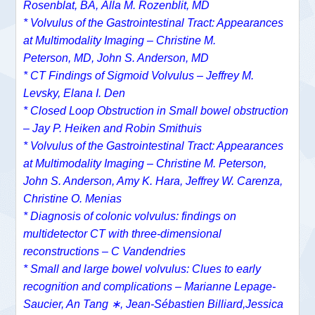
Rosenblat, BA,
Alla M. Rozenblit, MD
*
Volvulus of the Gastrointestinal Tract: Appearances
at Multimodality Imaging –
Christine M.
Peterson, MD,
John S. Anderson, MD
*
CT Findings of Sigmoid Volvulus –
Jeffrey M.
Levsky
,
Elana I. Den
*
Closed Loop Obstruction in Small bowel obstruction
– Jay P. Heiken and Robin Smithuis
* Volvulus of the Gastrointestinal Tract: Appearances
at Multimodality Imaging – Christine M. Peterson,
John S. Anderson, Amy K. Hara, Jeffrey W. Carenza,
Christine O. Menias
* Diagnosis of colonic volvulus: findings on
multidetector CT with three-dimensional
reconstructions – C Vandendries
* Small and large bowel volvulus: Clues to early
recognition and complications – Marianne Lepage-
Saucier, An Tang ∗, Jean-Sébastien Billiard,Jessica