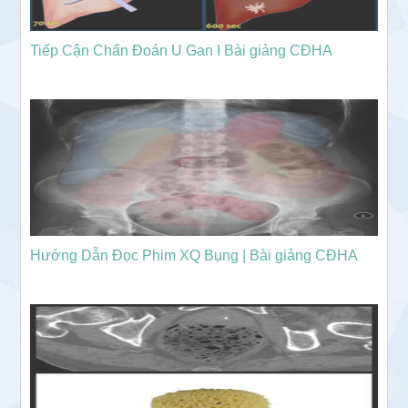
Tiếp Cận Chẩn Đoán U Gan I Bài giảng CĐHA
Hướng Dẫn Đọc Phim XQ Bụng | Bài giảng CĐHA