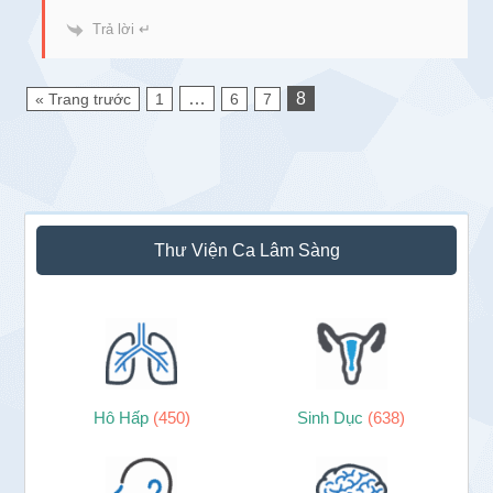
Trả lời ↵
…
8
« Trang trước
1
6
7
Sidebar
Thư Viện Ca Lâm Sàng
chính
Hô Hấp
(450)
Sinh Dục
(638)