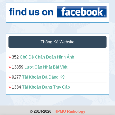
Thống Kê Website
»
352
Chủ Đề Chẩn Đoán Hình Ảnh
»
13859
Lượt Cập Nhật Bài Viết
»
9277
Tài Khoản Đã Đăng Ký
»
1334
Tài Khoản Đang Truy Cập
© 2014-2026 |
HPMU Radiology