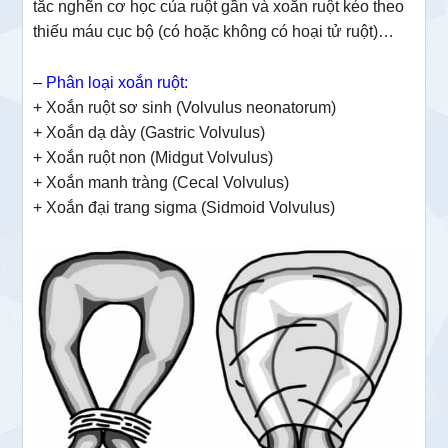
tắc nghẽn cơ học của ruột gần và xoắn ruột kéo theo
thiếu máu cục bộ (có hoặc không có hoại tử ruột)…
– Phân loại xoắn ruột:
+ Xoắn ruột sơ sinh (Volvulus neonatorum)
+ Xoắn dạ dày (Gastric Volvulus)
+ Xoắn ruột non (Midgut Volvulus)
+ Xoắn manh tràng (Cecal Volvulus)
+ Xoắn đại trang sigma (Sidmoid Volvulus)