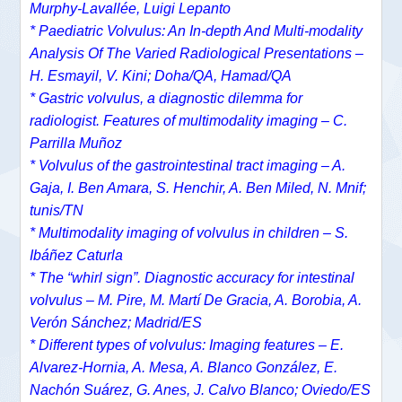
Murphy-Lavallée, Luigi Lepanto
* Paediatric Volvulus: An In-depth And Multi-modality
Analysis Of The Varied Radiological Presentations –
H. Esmayil, V. Kini; Doha/QA, Hamad/QA
* Gastric volvulus, a diagnostic dilemma for
radiologist. Features of multimodality imaging – C.
Parrilla Muñoz
* Volvulus of the gastrointestinal tract imaging – A.
Gaja, I. Ben Amara, S. Henchir, A. Ben Miled, N. Mnif;
tunis/TN
* Multimodality imaging of volvulus in children – S.
Ibáñez Caturla
* The “whirl sign”. Diagnostic accuracy for intestinal
volvulus – M. Pire, M. Martí De Gracia, A. Borobia, A.
Verón Sánchez; Madrid/ES
* Different types of volvulus: Imaging features – E.
Alvarez-Hornia, A. Mesa, A. Blanco González, E.
Nachón Suárez, G. Anes, J. Calvo Blanco; Oviedo/ES