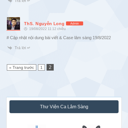
Trả lời ↵
ThS. Nguyễn Long
Admin
19/08/2022 11:12 chiều
# Cập nhật nội dung bài viết & Case lâm sàng 19/8/2022
Trả lời ↵
2
« Trang trước
1
Sidebar
Thư Viện Ca Lâm Sàng
chính