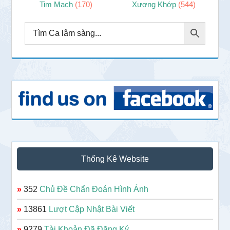
Tim Mạch
(170)
Xương Khớp
(544)
Thống Kê Website
»
352
Chủ Đề Chẩn Đoán Hình Ảnh
»
13861
Lượt Cập Nhật Bài Viết
»
9279
Tài Khoản Đã Đăng Ký