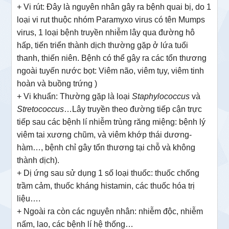
+ Vi rút: Đây là nguyên nhân gây ra bệnh quai bị, do 1
loại vi rut thuộc nhóm Paramyxo virus có tên Mumps
virus, 1 loại bệnh truyền nhiễm lây qua đường hô
hấp, tiến triển thành dịch thường gặp ở lứa tuổi
thanh, thiến niên. Bệnh có thể gây ra các tổn thương
ngoài tuyến nước bọt: Viêm não, viêm tụy, viêm tinh
hoàn và buồng trứng )
+ Vi khuẩn: Thường gặp là loại
Staphylococcus
và
Stretococcus
…Lây truyền theo đường tiếp cận trực
tiếp sau các bệnh lí nhiễm trùng răng miệng: bệnh lý
viêm tai xương chũm, và viêm khớp thái dương-
hàm…, bệnh chỉ gây tổn thương tại chỗ và không
thành dịch).
+ Dị ứng sau sử dụng 1 số loại thuốc: thuốc chống
trầm cảm, thuốc kháng histamin, các thuốc hóa trị
liệu….
+ Ngoài ra còn các nguyên nhân: nhiễm độc, nhiễm
nấm, lao, các bệnh lí hệ thống…