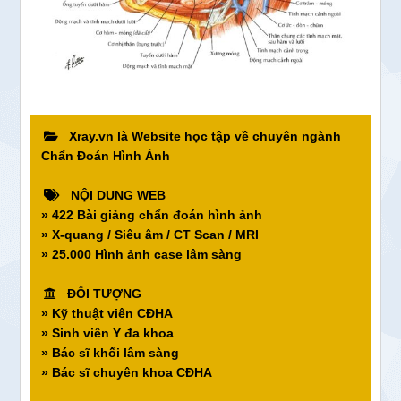
Xray.vn là Website học tập về chuyên ngành
Chẩn Đoán Hình Ảnh
NỘI DUNG WEB
» 422 Bài giảng chẩn đoán hình ảnh
» X-quang / Siêu âm / CT Scan / MRI
» 25.000 Hình ảnh case lâm sàng
ĐỐI TƯỢNG
» Kỹ thuật viên CĐHA
» Sinh viên Y đa khoa
» Bác sĩ khối lâm sàng
» Bác sĩ chuyên khoa CĐHA