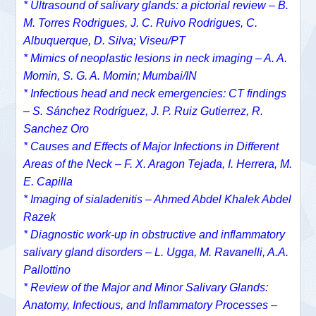
* Ultrasound of salivary glands: a pictorial review – B.
M. Torres Rodrigues, J. C. Ruivo Rodrigues, C.
Albuquerque, D. Silva; Viseu/PT
* Mimics of neoplastic lesions in neck imaging – A. A.
Momin, S. G. A. Momin; Mumbai/IN
* Infectious head and neck emergencies: CT findings
– S. Sánchez Rodríguez, J. P. Ruiz Gutierrez, R.
Sanchez Oro
* Causes and Effects of Major Infections in Different
Areas of the Neck – F. X. Aragon Tejada, I. Herrera, M.
E. Capilla
* Imaging of sialadenitis – Ahmed Abdel Khalek Abdel
Razek
* Diagnostic work-up in obstructive and inflammatory
salivary gland disorders – L. Ugga, M. Ravanelli, A.A.
Pallottino
* Review of the Major and Minor Salivary Glands:
Anatomy, Infectious, and Inflammatory Processes –