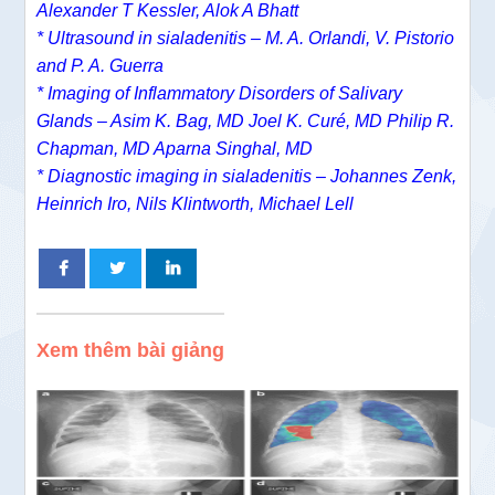
Alexander T Kessler​, Alok A Bhatt
* Ultrasound in sialadenitis – M. A. Orlandi, V. Pistorio
and P. A. Guerra
* Imaging of Inflammatory Disorders of Salivary
Glands – Asim K. Bag, MD Joel K. Curé, MD Philip R.
Chapman, MD Aparna Singhal, MD
* Diagnostic imaging in sialadenitis – Johannes Zenk,
Heinrich Iro, Nils Klintworth, Michael Lell
Xem thêm bài giảng