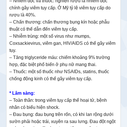
– Nhiễm độc và thuốc: nghiện rượu là nhiễm độc
chính gây viêm tụy cấp. Ở Mỹ tỷ lệ viêm tụy cấp do
rượu là 40%.
– Chấn thương: chấn thương bụng kín hoặc phẫu
thuật có thể dẫn đến viêm tụy cấp.
– Nhiễm trùng: một số virus như mumps,
Coxsackievirus, viêm gan, HIV/AIDS có thể gây viêm
tụy.
– Tăng triglyceride máu: chiếm khoảng 9% trường
hợp, đặc biệt phổ biến ở phụ nữ mang thai.
– Thuốc: một số thuốc như NSAIDs, statins, thuốc
chống động kinh có thể gây viêm tụy cấp.
* Lâm sàng:
– Toàn thân: trong viêm tụy cấp thể hoại tử, bệnh
nhân có biểu hiện shock.
– Đau bụng: đau bụng trên rốn, có khi lan rộng dưới
sườn phải hoặc trái, xuyên ra sau lưng. Đau đột ngột