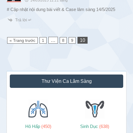
14/05/2025 12:21 sáng
# Cập nhật nội dung bài viết & Case lâm sàng 14/5/2025
Trả lời ↵
…
10
« Trang trước
1
8
9
Sidebar
Thư Viện Ca Lâm Sàng
chính
Hô Hấp
(450)
Sinh Dục
(638)