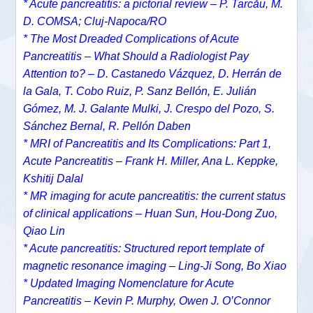
* Acute pancreatitis: a pictorial review – P. Tarcău, M.
D. COMSA; Cluj-Napoca/RO
* The Most Dreaded Complications of Acute
Pancreatitis – What Should a Radiologist Pay
Attention to? – D. Castanedo Vázquez, D. Herrán de
la Gala, T. Cobo Ruiz, P. Sanz Bellón, E. Julián
Gómez, M. J. Galante Mulki, J. Crespo del Pozo, S.
Sánchez Bernal, R. Pellón Daben
* MRI of Pancreatitis and Its Complications: Part 1,
Acute Pancreatitis – Frank H. Miller, Ana L. Keppke,
Kshitij Dalal
* MR imaging for acute pancreatitis: the current status
of clinical applications – Huan Sun, Hou-Dong Zuo,
Qiao Lin
* Acute pancreatitis: Structured report template of
magnetic resonance imaging – Ling-Ji Song, Bo Xiao
* Updated Imaging Nomenclature for Acute
Pancreatitis – Kevin P. Murphy, Owen J. O’Connor