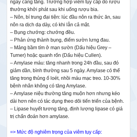
ngày càng tăng. Trường hợp viêm tụy cấp do rượu
thường khởi phát sau khi uống rượu bia.
– Nôn, bí trung đại tiện: lúc đầu nôn ra thức ăn, sau
nôn ra dịch dạ dày, có khi lẫn cả mật.
– Bụng chướng: chướng đều.
– Phản ứng thành bụng, điểm sườn lưng đau.
– Mảng bầm tím ở mạn sườn (Dấu hiệu Grey –
Turner) hoặc quanh rốn (Dấu hiệu Cullen).
– Amylase máu: tăng nhanh trong 24h đầu, sau đó
giảm dần, bình thường sau 5 ngày. Amylase có thể
tăng trong thủng ổ loét, nhồi máu mạc treo. 10-30%
bệnh nhân không có tăng Amylase.
– Amylase niệu thường tăng muộn hơn nhưng kéo
dài hơn nên có tác dụng theo dõi tiến triển của bệnh.
– Lipase huyết tương tăng, định lượng lipase có giá
trị chẩn đoán hơn amylase.
=> Mức độ nghiêm trọng của viêm tụy cấp: