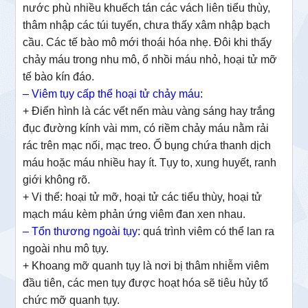
nước phù nhiều khuếch tán các vách liên tiểu thùy,
thâm nhập các túi tuyến, chưa thấy xâm nhập bạch
cầu. Các tế bào mô mới thoái hóa nhẹ. Đôi khi thấy
chảy máu trong nhu mô, ổ nhồi máu nhỏ, hoại tử mỡ
tế bào kín đáo.
– Viêm tụy cấp thể hoại tử chảy máu:
+ Điển hình là các vết nến màu vàng sáng hay trắng
đục đường kính vài mm, có riềm chảy máu nằm rải
rác trên mạc nối, mạc treo. Ổ bụng chứa thanh dịch
máu hoặc máu nhiều hay ít. Tụy to, xung huyết, ranh
giới không rõ.
+ Vi thể: hoại tử mỡ, hoại tử các tiểu thùy, hoại tử
mạch máu kèm phản ứng viêm đan xen nhau.
– Tổn thương ngoài tụy:
quá trình viêm có thể lan ra
ngoài nhu mô tụy.
+ Khoang mỡ quanh tụy là nơi bị thâm nhiễm viêm
đầu tiên, các men tụy được hoạt hóa sẽ tiêu hủy tổ
chức mỡ quanh tụy.