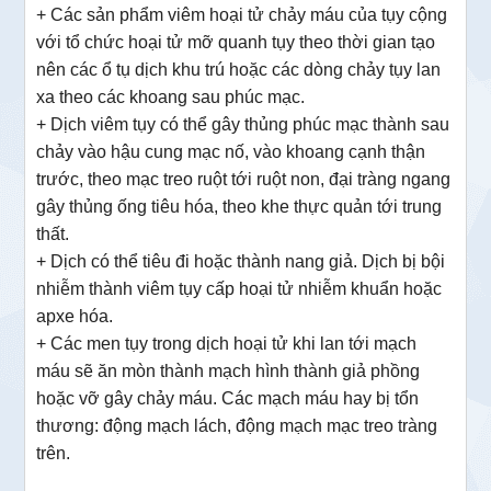
+ Các sản phẩm viêm hoại tử chảy máu của tụy cộng
với tổ chức hoại tử mỡ quanh tụy theo thời gian tạo
nên các ổ tụ dịch khu trú hoặc các dòng chảy tụy lan
xa theo các khoang sau phúc mạc.
+ Dịch viêm tụy có thể gây thủng phúc mạc thành sau
chảy vào hậu cung mạc nố, vào khoang cạnh thận
trước, theo mạc treo ruột tới ruột non, đại tràng ngang
gây thủng ống tiêu hóa, theo khe thực quản tới trung
thất.
+ Dịch có thể tiêu đi hoặc thành nang giả. Dịch bị bội
nhiễm thành viêm tụy cấp hoại tử nhiễm khuẩn hoặc
apxe hóa.
+ Các men tụy trong dịch hoại tử khi lan tới mạch
máu sẽ ăn mòn thành mạch hình thành giả phồng
hoặc vỡ gây chảy máu. Các mạch máu hay bị tổn
thương: động mạch lách, động mạch mạc treo tràng
trên.