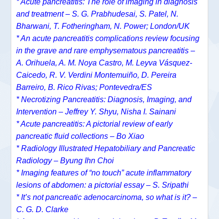
* Acute pancreatitis: The role of imaging in diagnosis
and treatment – S. G. Prabhudesai, S. Patel, N.
Bharwani, T. Fotheringham, N. Power; London/UK
* An acute pancreatitis complications review focusing
in the grave and rare emphysematous pancreatitis –
A. Orihuela, A. M. Noya Castro, M. Leyva Vásquez-
Caicedo, R. V. Verdini Montemuiño, D. Pereira
Barreiro, B. Rico Rivas; Pontevedra/ES
* Necrotizing Pancreatitis: Diagnosis, Imaging, and
Intervention – Jeffrey Y. Shyu, Nisha I. Sainani
* Acute pancreatitis: A pictorial review of early
pancreatic fluid collections – Bo Xiao
* Radiology Illustrated Hepatobiliary and Pancreatic
Radiology – Byung Ihn Choi
* Imaging features of “no touch” acute inflammatory
lesions of abdomen: a pictorial essay – S. Sripathi
* It’s not pancreatic adenocarcinoma, so what is it? –
C. G. D. Clarke