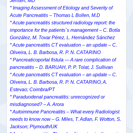
Jensen, MD
* Imaging Assessment of Etiology and Severity of
Acute Pancreatitis – Thomas L Bollen, M.D
* Acute pancreatitis structured radiology report: the
importance for the patients´s management – C. Botía
González, M. Tovar Pérez, L. Hernández Sánchez
* Acute pancreatitis CT evaluation – an update – C.
Oliveira, L. B. Barbosa, R. P. N. CATARINO
* Pancreaticoportal fistula — A rare complication of
pancreatitis – D. BARUAH, P. P. Tolat, J. Sullivan
* Acute pancreatitis CT evaluation – an update – C.
Oliveira, L. B. Barbosa, R. P. N. CATARINO, A.
Estevao; Coimbra/PT
* Paraduodenal pancreatitis: unrecognized or
misdiagnosed? – A. Arora
* Autoimmune Pancreatitis – What every Radiologist
needs to know now – G. Miles, T. Adlan, F. Wotton, S.
Jackson; Plymouth/UK