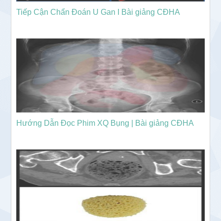
Tiếp Cận Chẩn Đoán U Gan I Bài giảng CĐHA
Hướng Dẫn Đọc Phim XQ Bụng | Bài giảng CĐHA