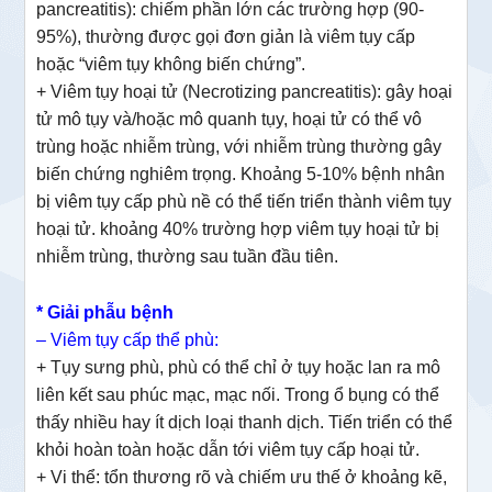
pancreatitis): chiếm phần lớn các trường hợp (90-
95%), thường được gọi đơn giản là viêm tụy cấp
hoặc “viêm tụy không biến chứng”.
+ Viêm tụy hoại tử (Necrotizing pancreatitis): gây hoại
tử mô tụy và/hoặc mô quanh tụy, hoại tử có thể vô
trùng hoặc nhiễm trùng, với nhiễm trùng thường gây
biến chứng nghiêm trọng. Khoảng 5-10% bệnh nhân
bị viêm tụy cấp phù nề có thể tiến triển thành viêm tụy
hoại tử. khoảng 40% trường hợp viêm tụy hoại tử bị
nhiễm trùng, thường sau tuần đầu tiên.
* Giải phẫu bệnh
– Viêm tụy cấp thể phù:
+ Tụy sưng phù, phù có thể chỉ ở tụy hoặc lan ra mô
liên kết sau phúc mạc, mạc nối. Trong ổ bụng có thể
thấy nhiều hay ít dịch loại thanh dịch. Tiến triển có thể
khỏi hoàn toàn hoặc dẫn tới viêm tụy cấp hoại tử.
+ Vi thể: tổn thương rõ và chiếm ưu thế ở khoảng kẽ,