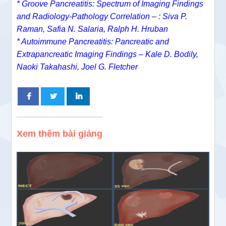
* Groove Pancreatitis: Spectrum of Imaging Findings
and Radiology-Pathology Correlation – : Siva P.
Raman, Safia N. Salaria, Ralph H. Hruban
* Autoimmune Pancreatitis: Pancreatic and
Extrapancreatic Imaging Findings – Kale D. Bodily,
Naoki Takahashi, Joel G. Fletcher
Xem thêm bài giảng