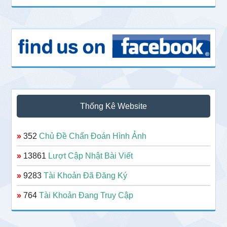
Thống Kê Website
»
352
Chủ Đề Chẩn Đoán Hình Ảnh
»
13861
Lượt Cập Nhật Bài Viết
»
9283
Tài Khoản Đã Đăng Ký
»
764
Tài Khoản Đang Truy Cập