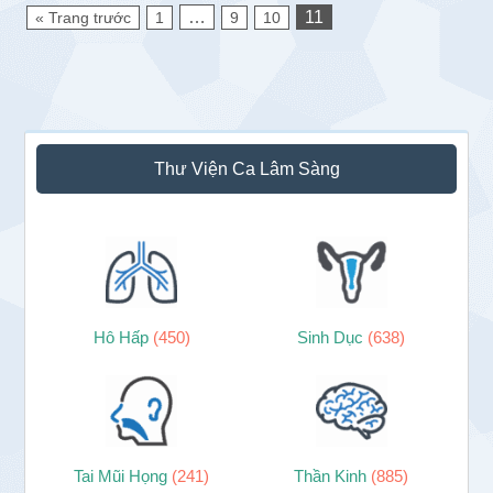
…
11
« Trang trước
1
9
10
Sidebar
Thư Viện Ca Lâm Sàng
chính
Hô Hấp
(450)
Sinh Dục
(638)
Tai Mũi Họng
(241)
Thần Kinh
(885)