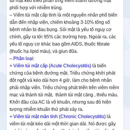
túi mật kéo theo phản ứng viêm thành đường mật
phối hợp với nhiễm trùng.
– Viêm túi mật cấp tính là một nguyên nhân phổ biến
dẫn đến nhập viện, chiếm khoảng 3-10% tổng số
bệnh nhân bị đau bụng. Sỏi mật là yếu tố nguy cơ
chính, gây ra tới 95% các trường hợp. Ngoài ra, các
yếu tố nguy cơ khác bao gồm AIDS, thuốc fibrate
(thuốc hạ lipid máu), và giun đũa.
– Phân loại:
+ Viêm túi mật cấp (Acute Cholecystitis)
là biến
chứng của bệnh đường mật. Triệu chứng khởi phát
đột ngột và kéo dài hơn 4 giờ, làm cho bệnh nhân
phải nhập viện. Triệu chứng phát triển trên viêm niêm
mạc và thành túi mật, thành túi mật căng , thiếu máu.
Khởi đầu của AC là vô khuẩn, nhưng sau đó hiện
tượng nhiễm khuẩn thứ phát xảy ra.
+
Viêm túi mật mãn tính (Chronic Cholecystitis)
là
viêm túi mật kéo dài một thời gian dài. Nó được gây