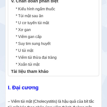
V. Chẩn đoán phân biệt
* Kiểu hình ngấm thuốc
* Túi mật sau ăn
* U cơ tuyến túi mật
* Xơ gan
* Viêm gan cấp
* Suy tim sung huyết
* U túi mật
* Viêm túi thừa đại tràng
* Xoắn túi mật
Tài liệu tham khảo
I. Đại cương
– Viêm túi mật (Cholecystitis) là hậu quả của bít tắc