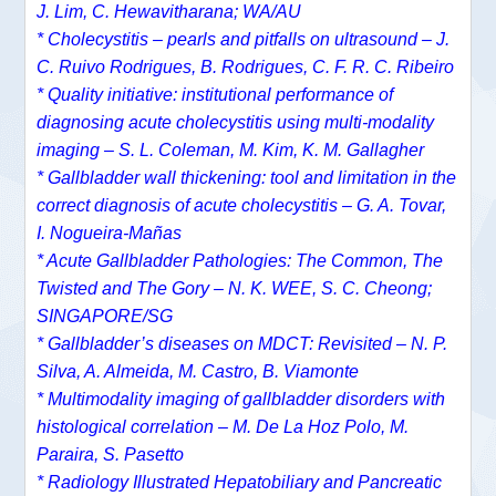
J. Lim, C. Hewavitharana; WA/AU
* Cholecystitis – pearls and pitfalls on ultrasound – J.
C. Ruivo Rodrigues, B. Rodrigues, C. F. R. C. Ribeiro
* Quality initiative: institutional performance of
diagnosing acute cholecystitis using multi-modality
imaging – S. L. Coleman, M. Kim, K. M. Gallagher
* Gallbladder wall thickening: tool and limitation in the
correct diagnosis of acute cholecystitis – G. A. Tovar,
I. Nogueira-Mañas
* Acute Gallbladder Pathologies: The Common, The
Twisted and The Gory – N. K. WEE, S. C. Cheong;
SINGAPORE/SG
* Gallbladder’s diseases on MDCT: Revisited – N. P.
Silva, A. Almeida, M. Castro, B. Viamonte
* Multimodality imaging of gallbladder disorders with
histological correlation – M. De La Hoz Polo, M.
Paraira, S. Pasetto
* Radiology Illustrated Hepatobiliary and Pancreatic