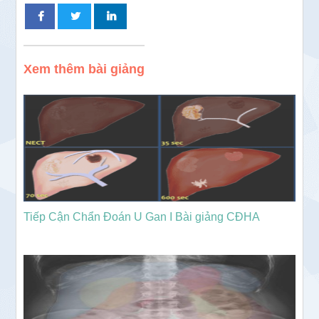
Xem thêm bài giảng
Tiếp Cận Chẩn Đoán U Gan I Bài giảng CĐHA