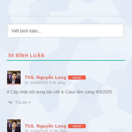
56
BÌNH LUẬN
ThS. Nguyễn Long
Admin
04/09/2025 9:45 sáng
# Cập nhật nội dung bài viết & Case lâm sàng 4/9/2025
Trả lời ↵
ThS. Nguyễn Long
Admin
21/04/2025 11:36 chiều