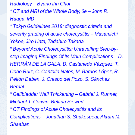
Radiology – Byung Ihn Choi
* CT and MRI of the Whole Body, 6e – John R.
Haaga, MD
* Tokyo Guidelines 2018: diagnostic criteria and
severity grading of acute cholecystitis – Masamichi
Yokoe, Jiro Hata, Tadahiro Takada
* Beyond Acute Cholecystitis: Unravelling Step-by-
step Imaging Findings Of Its Main Complications – D.
HERRÁN DE LA GALA, D. Castanedo Vázquez, T.
Cobo Ruiz, C. Cantolla Nates, M. Barrios López, R.
Pellón Daben, J. Crespo del Pozo, S. Sánchez
Bernal
* Gallbladder Wall Thickening – Gabriel J. Runner,
Michael T. Corwin, Bettina Siewert
* CT Findings of Acute Cholecystitis and Its
Complications – Jonathan S. Shakespear, Akram M.
Shaaban