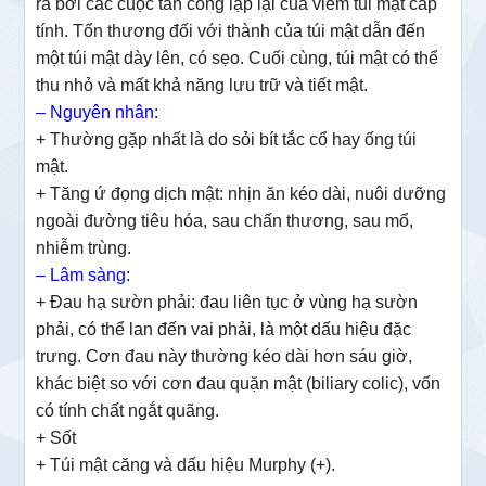
ra bởi các cuộc tấn công lặp lại của viêm túi mật cấp
tính. Tổn thương đối với thành của túi mật dẫn đến
một túi mật dày lên, có sẹo. Cuối cùng, túi mật có thể
thu nhỏ và mất khả năng lưu trữ và tiết mật.
– Nguyên nhân:
+ Thường gặp nhất là do sỏi bít tắc cổ hay ống túi
mật.
+ Tăng ứ đọng dịch mật: nhịn ăn kéo dài, nuôi dưỡng
ngoài đường tiêu hóa, sau chấn thương, sau mổ,
nhiễm trùng.
– Lâm sàng:
+ Đau hạ sườn phải: đau liên tục ở vùng hạ sườn
phải, có thể lan đến vai phải, là một dấu hiệu đặc
trưng. Cơn đau này thường kéo dài hơn sáu giờ,
khác biệt so với cơn đau quặn mật (biliary colic), vốn
có tính chất ngắt quãng.
+ Sốt
+ Túi mật căng và dấu hiệu Murphy (+).