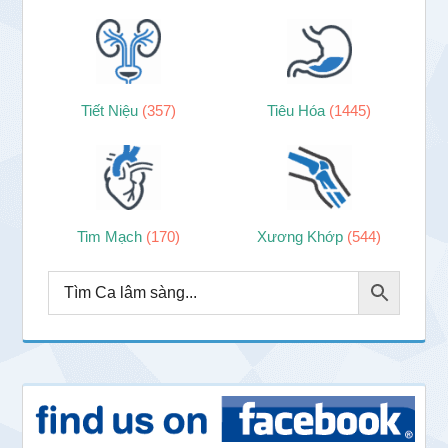
Tiết Niệu
(357)
Tiêu Hóa
(1445)
Tim Mạch
(170)
Xương Khớp
(544)