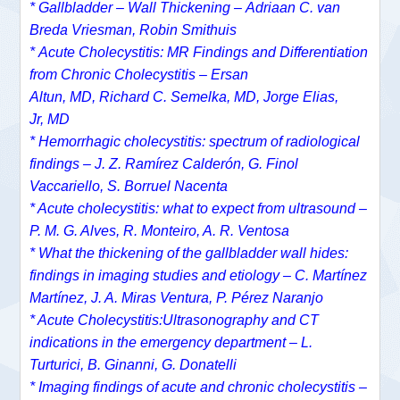
*
Gallbladder – Wall Thickening – Adriaan C. van
Breda Vriesman, Robin Smithuis
* Acute Cholecystitis: MR Findings and Differentiation
from Chronic Cholecystitis –
Ersan
Altun, MD,
Richard C. Semelka, MD,
Jorge Elias,
Jr, MD
* Hemorrhagic cholecystitis: spectrum of radiological
findings – J. Z. Ramírez Calderón, G. Finol
Vaccariello, S. Borruel Nacenta
* Acute cholecystitis: what to expect from ultrasound –
P. M. G. Alves, R. Monteiro, A. R. Ventosa
* What the thickening of the gallbladder wall hides:
findings in imaging studies and etiology – C. Martínez
Martínez, J. A. Miras Ventura, P. Pérez Naranjo
* Acute Cholecystitis:Ultrasonography and CT
indications in the emergency department – L.
Turturici, B. Ginanni, G. Donatelli
* Imaging findings of acute and chronic cholecystitis –