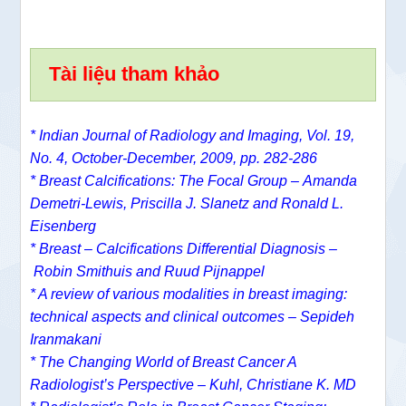
Tài liệu tham khảo
* Indian Journal of Radiology and Imaging, Vol. 19,
No. 4, October-December, 2009, pp. 282-286
*
Breast Calcifications: The Focal Group –
Amanda
Demetri-Lewis
,
Priscilla J. Slanetz
and
Ronald L.
Eisenberg
*
Breast – Calcifications Differential Diagnosis –
Robin Smithuis and Ruud Pijnappel
* A review of various modalities in breast imaging:
technical aspects and clinical outcomes – Sepideh
Iranmakani
* The Changing World of Breast Cancer A
Radiologist’s Perspective – Kuhl, Christiane K. MD