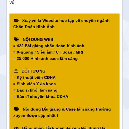
vú.
Xray.vn là Website học tập về chuyên ngành
Chẩn Đoán Hình Ảnh
NỘI DUNG WEB
» 422 Bài giảng chẩn đoán hình ảnh
» X-quang / Siêu âm / CT Scan / MRI
» 25.000 Hình ảnh case lâm sàng
ĐỐI TƯỢNG
» Kỹ thuật viên CĐHA
» Sinh viên Y đa khoa
» Bác sĩ khối lâm sàng
» Bác sĩ chuyên khoa CĐHA
Nội dung Bài giảng & Case lâm sàng thường
xuyên được cập nhật !
Đăng nhập Tài khoản để xem Nội dung Bài