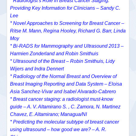
* Radiologist’s Role in Breast Cancer Staging:
Providing Key Information for Clinicians – Sandy C.
Lee
* Novel Approaches to Screening for Breast Cancer –
Ritse M. Mann, Regina Hooley, Richard G. Barr, Linda
Moy
* Bi-RADS for Mammography and Ultrasound 2013 –
Harmien Zonderland and Robin Smithuis
* Ultrasound of the Breast – Robin Smithuis, Lidy
Wijers and Indra Dennert
* Radiology of the Normal Breast and Overview of
Breast Imaging Reporting and Data System – Eloisa
Asia Sanchez-Vivar and Isabel Alvarado-Cabrero
* Breast cancer staging: a radiologist must-know
guide – A. V. Altamirano S. , C. Zamora, N. Martinez
Chavez, E. Altamirano; Managua/NI
* Predicting the molecular subtype of breast cancer
using ultrasound – how good we are? – A. R.