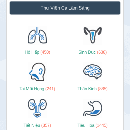
Sidebar
Thư Viện Ca Lâm Sàng
chính
Hô Hấp
(450)
Sinh Dục
(638)
Tai Mũi Họng
(241)
Thần Kinh
(885)
Tiết Niệu
(357)
Tiêu Hóa
(1445)