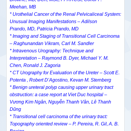
Meehan, MB
*
Urothelial Cancer of the Renal Pelvicaliceal System:
Unusual Imaging Manifestations –
Adilson
Prando, MD,
Patricia Prando, MD
*
Imaging and Staging of Transitional Cell Carcinoma
–
Raghunandan Vikram
,
Carl M. Sandler
* Intravenous Urography: Technique and
Interpretation – Raymond B. Dyer, Michael Y. M.
Chen, Ronald J. Zagoria
* CT Urography for Evaluation of the Ureter – Scott E.
Potenta , Robert D’Agostino, Kevan M. Sternberg
* Benign ureteral polyp causing upper urinary tract
obstruction: a case report at Viet Duc hospital –
Vương Kim Ngân, Nguyễn Thanh Vân, Lê Thanh
Dũng
* Transitional cell carcinoma of the urinary tract:
Topography oriented review – P. Pereira, R. Gil, A. B.