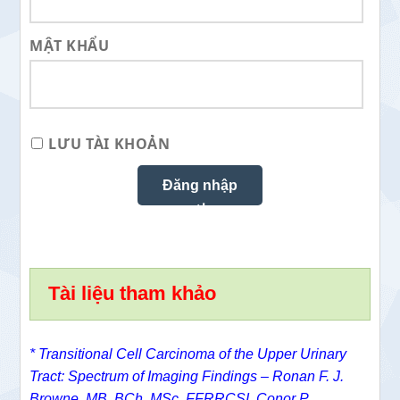
MẬT KHẨU
LƯU TÀI KHOẢN
Tài liệu tham khảo
* Transitional Cell Carcinoma of the Upper Urinary
Tract: Spectrum of Imaging Findings –
Ronan F. J.
Browne, MB, BCh, MSc, FFRRCSI,
Conor P.