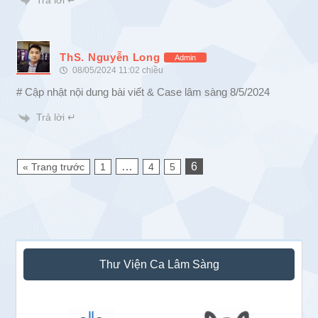
ThS. Nguyễn Long
Admin
08/05/2024 11:02 chiều
# Cập nhật nội dung bài viết & Case lâm sàng 8/5/2024
Trả lời ↵
…
6
« Trang trước
1
4
5
Sidebar
Thư Viện Ca Lâm Sàng
chính