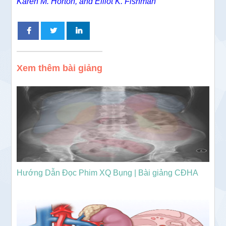
Karen M. Horton, and Elliot K. Fishman
Xem thêm bài giảng
Hướng Dẫn Đọc Phim XQ Bụng | Bài giảng CĐHA