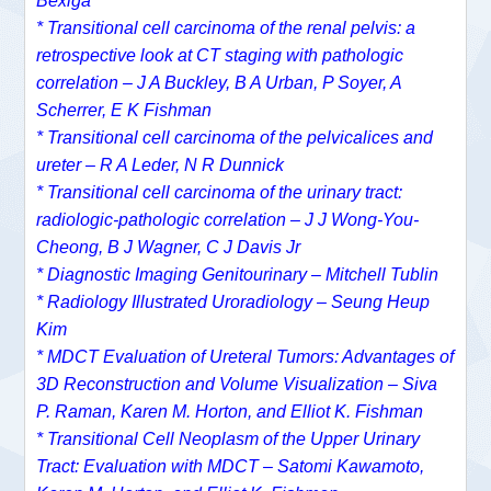
Bexiga
* Transitional cell carcinoma of the renal pelvis: a
retrospective look at CT staging with pathologic
correlation – J A Buckley, B A Urban, P Soyer, A
Scherrer, E K Fishman
* Transitional cell carcinoma of the pelvicalices and
ureter –
R A Leder
,
N R Dunnick
* Transitional cell carcinoma of the urinary tract:
radiologic-pathologic correlation – J J Wong-You-
Cheong, B J Wagner, C J Davis Jr
* Diagnostic Imaging Genitourinary – Mitchell Tublin
* Radiology Illustrated Uroradiology – Seung Heup
Kim
* MDCT Evaluation of Ureteral Tumors: Advantages of
3D Reconstruction and Volume Visualization – Siva
P. Raman, Karen M. Horton, and Elliot K. Fishman
* Transitional Cell Neoplasm of the Upper Urinary
Tract: Evaluation with MDCT – Satomi Kawamoto,