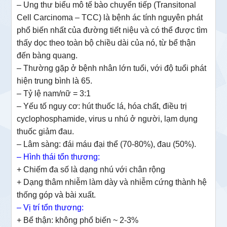
– Ung thư biểu mô tế bào chuyển tiếp (Transitonal
Cell Carcinoma – TCC) là bệnh ác tính nguyên phát
phổ biến nhất của đường tiết niệu và có thể được tìm
thấy dọc theo toàn bộ chiều dài của nó, từ bể thận
đến bàng quang.
–
Thường gặp ở bệnh nhân lớn tuổi, với độ tuổi phát
hiện trung bình là 65.
– Tỷ lệ nam/nữ = 3:1
– Yếu tố nguy cơ: hút thuốc lá, hóa chất, điều trị
cyclophosphamide, virus u nhú ở người, lạm dụng
thuốc giảm đau.
– Lâm sàng: đái máu đại thể (70-80%), đau (50%).
– Hình thái tổn thương:
+ Chiếm đa số là dạng nhú với chân rộng
+ Dạng thâm nhiễm làm dày và nhiễm cứng thành hệ
thống góp và bài xuất.
– Vị trí tổn thương:
+ Bể thận: không phổ biến ~ 2-3%