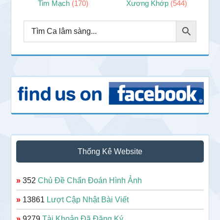
Tim Mạch
(170)
Xương Khớp
(544)
Thống Kê Website
»
352
Chủ Đề Chẩn Đoán Hình Ảnh
»
13861
Lượt Cập Nhật Bài Viết
»
9279
Tài Khoản Đã Đăng Ký