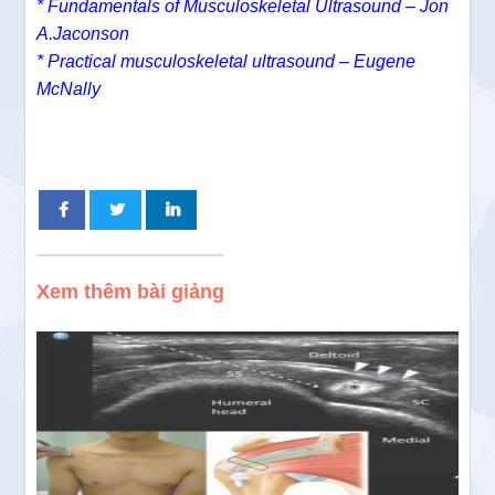
* Fundamentals of Musculoskeletal Ultrasound – Jon
A.Jaconson
* Practical musculoskeletal ultrasound – Eugene
McNally
Xem thêm bài giảng