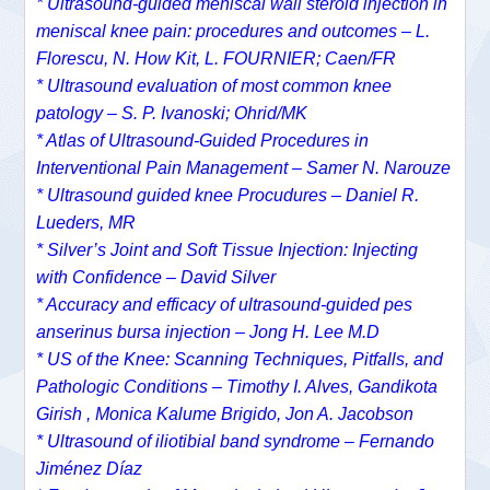
* Ultrasound-guided meniscal wall steroid injection in
meniscal knee pain: procedures and outcomes – L.
Florescu, N. How Kit, L. FOURNIER; Caen/FR
* Ultrasound evaluation of most common knee
patology – S. P. Ivanoski; Ohrid/MK
* Atlas of Ultrasound-Guided Procedures in
Interventional Pain Management – Samer N. Narouze
* Ultrasound guided knee Procudures – Daniel R.
Lueders, MR
* Silver’s Joint and Soft Tissue Injection: Injecting
with Confidence – David Silver
* Accuracy and efficacy of ultrasound-guided pes
anserinus bursa injection – Jong H. Lee M.D
* US of the Knee: Scanning Techniques, Pitfalls, and
Pathologic Conditions – Timothy I. Alves, Gandikota
Girish , Monica Kalume Brigido, Jon A. Jacobson
* Ultrasound of iliotibial band syndrome – Fernando
Jiménez Díaz