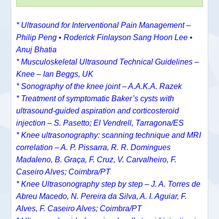
* Ultrasound for Interventional Pain Management –
Philip Peng • Roderick Finlayson Sang Hoon Lee •
Anuj Bhatia
* Musculoskeletal Ultrasound Technical Guidelines –
Knee – Ian Beggs, UK
* Sonography of the knee joint – A.A.K.A. Razek
* Treatment of symptomatic Baker’s cysts with
ultrasound-guided aspiration and corticosteroid
injection – S. Pasetto; El Vendrell, Tarragona/ES
* Knee ultrasonography: scanning technique and MRI
correlation – A. P. Pissarra, R. R. Domingues
Madaleno, B. Graça, F. Cruz, V. Carvalheiro, F.
Caseiro Alves; Coimbra/PT
* Knee Ultrasonography step by step – J. A. Torres de
Abreu Macedo, N. Pereira da Silva, A. I. Aguiar, F.
Alves, F. Caseiro Alves; Coimbra/PT