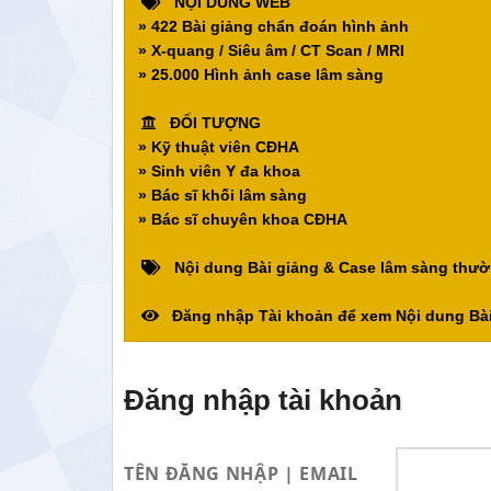
NỘI DUNG WEB
» 422 Bài giảng chẩn đoán hình ảnh
» X-quang / Siêu âm / CT Scan / MRI
» 25.000 Hình ảnh case lâm sàng
ĐỐI TƯỢNG
» Kỹ thuật viên CĐHA
» Sinh viên Y đa khoa
» Bác sĩ khối lâm sàng
» Bác sĩ chuyên khoa CĐHA
Nội dung Bài giảng & Case lâm sàng thườ
Đăng nhập Tài khoản để xem Nội dung Bài
Đăng nhập tài khoản
TÊN ĐĂNG NHẬP | EMAIL