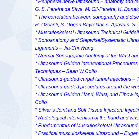
* Peripheral nerve ultrasound – anatomy and te
G. S. Pereira da Silva, M. Gil-Pereira, H. Dona
* The correlation between sonography and disea
H. Ozcanli, S. Dogan Bayraktar, A. Apaydin, S.
* Musculoskeletal Ultrasound Technical Guidel
* Sonoanatomy and Stepwise/Systematic Ultrasou
Ligaments – Jia-Chi Wang
* Normal Sonographic Anatomy of the Wrist and
* Ultrasound-Guided Interventional Procedures 
Techniques – Sean W Colio
* Ultrasound-guided carpal tunnel injections –
* Ultrasound-guided procedures around the wri
* Ultrasound-Guided Hand, Wrist, and Elbow In
Colio
* Silver’s Joint and Soft Tissue Injection: Injec
* Radiological intervention of the hand and wri
* Fundamentals of Musculoskeletal Ultrasound
* Practical musculoskeletal ultrasound – Euge