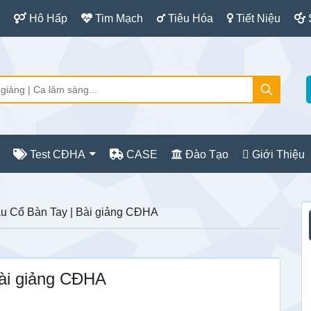
Hô Hấp
Tim Mạch
Tiêu Hóa
Tiết Niệu
Test CĐHA
CASE
Đào Tạo
Giới Thiệu
S
u Cổ Bàn Tay | Bài giảng CĐHA
c
ài giảng CĐHA