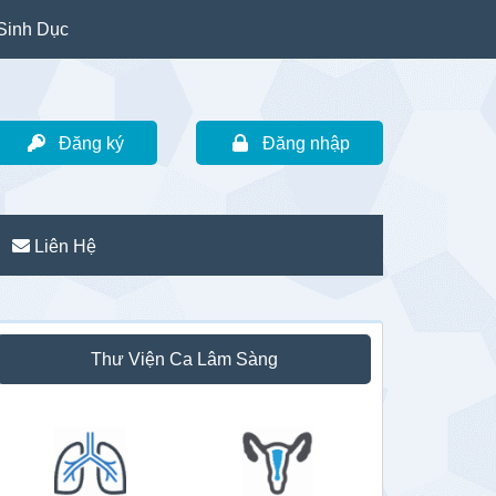
Sinh Dục
Đăng ký
Đăng nhập
Liên Hệ
idebar
Thư Viện Ca Lâm Sàng
hính