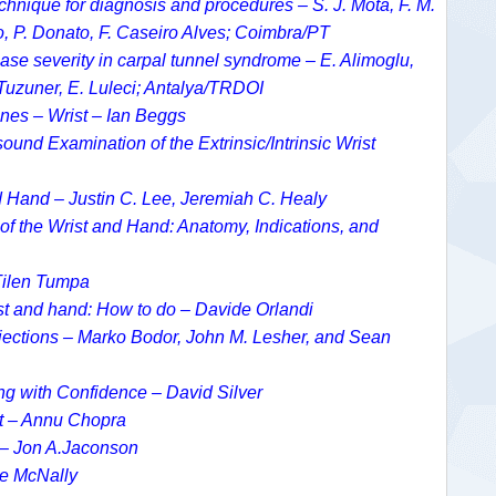
chnique for diagnosis and procedures – S. J. Mota, F. M.
to, P. Donato, F. Caseiro Alves; Coimbra/PT
se severity in carpal tunnel syndrome – E. Alimoglu,
 Tuzuner, E. Luleci; Antalya/TRDOI
ines – Wrist – Ian Beggs
nd Examination of the Extrinsic/Intrinsic Wrist
 Hand – Justin C. Lee, Jeremiah C. Healy
of the Wrist and Hand: Anatomy, Indications, and
 Tilen Tumpa
st and hand: How to do – Davide Orlandi
jections – Marko Bodor, John M. Lesher, and Sean
ting with Confidence – David Silver
st – Annu Chopra
 – Jon A.Jaconson
ne McNally