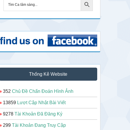
Thống Kê Website
»
352
Chủ Đề Chẩn Đoán Hình Ảnh
»
13859
Lượt Cập Nhật Bài Viết
»
9278
Tài Khoản Đã Đăng Ký
»
299
Tài Khoản Đang Truy Cập