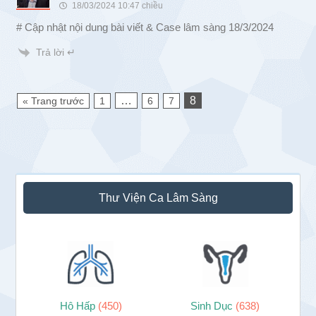
18/03/2024 10:47 chiều
# Cập nhật nội dung bài viết & Case lâm sàng 18/3/2024
Trả lời ↵
…
8
« Trang trước
1
6
7
Sidebar
Thư Viện Ca Lâm Sàng
chính
Hô Hấp
(450)
Sinh Dục
(638)