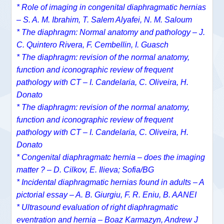
* Role of imaging in congenital diaphragmatic hernias
– S. A. M. Ibrahim, T. Salem Alyafei, N. M. Saloum
* The diaphragm: Normal anatomy and pathology – J.
C. Quintero Rivera, F. Cembellin, I. Guasch
* The diaphragm: revision of the normal anatomy,
function and iconographic review of frequent
pathology with CT – I. Candelaria, C. Oliveira, H.
Donato
* The diaphragm: revision of the normal anatomy,
function and iconographic review of frequent
pathology with CT – I. Candelaria, C. Oliveira, H.
Donato
* Congenital diaphragmatc hernia – does the imaging
matter ? – D. Cilkov, E. Ilieva; Sofia/BG
* Incidental diaphragmatic hernias found in adults – A
pictorial essay – A. B. Giurgiu, F. R. Eniu, B. AANEI
* Ultrasound evaluation of right diaphragmatic
eventration and hernia – Boaz Karmazyn, Andrew J