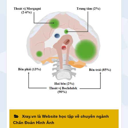
Xray.vn là Website học tập về chuyên ngành
Chẩn Đoán Hình Ảnh