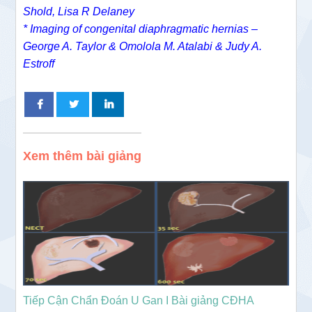
Shold, Lisa R Delaney
* Imaging of congenital diaphragmatic hernias –
George A. Taylor & Omolola M. Atalabi & Judy A.
Estroff
Xem thêm bài giảng
Tiếp Cận Chẩn Đoán U Gan I Bài giảng CĐHA