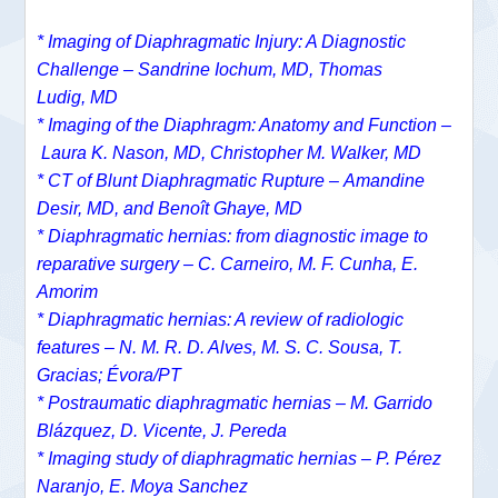
* Imaging of Diaphragmatic Injury: A Diagnostic
Challenge –
Sandrine Iochum, MD,
Thomas
Ludig, MD
*
Imaging of the Diaphragm: Anatomy and Function –
Laura K. Nason, MD,
Christopher M. Walker, MD
*
CT of Blunt Diaphragmatic Rupture –
Amandine
Desir, MD, and
Benoît Ghaye, MD
* Diaphragmatic hernias: from diagnostic image to
reparative surgery – C. Carneiro, M. F. Cunha, E.
Amorim
* Diaphragmatic hernias: A review of radiologic
features – N. M. R. D. Alves, M. S. C. Sousa, T.
Gracias; Évora/PT
* Postraumatic diaphragmatic hernias – M. Garrido
Blázquez, D. Vicente, J. Pereda
* Imaging study of diaphragmatic hernias – P. Pérez
Naranjo, E. Moya Sanchez