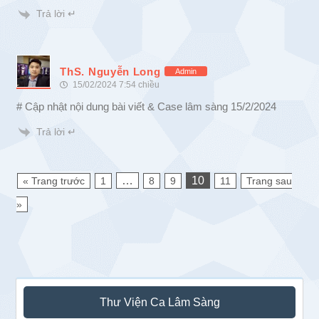
Trả lời ↵
ThS. Nguyễn Long
Admin
15/02/2024 7:54 chiều
# Cập nhật nội dung bài viết & Case lâm sàng 15/2/2024
Trả lời ↵
…
10
« Trang trước
1
8
9
11
Trang sau
»
Sidebar
Thư Viện Ca Lâm Sàng
chính