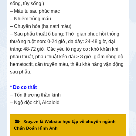
sống, tủy sống )
– Máu tụ sau phúc mạc
– Nhiễm trùng máu
– Chuyển hóa (hạ natri máu)
– Sau phẫu thuật ổ bụng:
Thời gian phục hồi thông
thường
ruột non: 0-24 giờ, dạ dày: 24-48 giờ, đại
tràng: 48-72 giờ. Các yếu tố nguy cơ: khó khăn khi
phẫu thuật, phẫu thuật kéo dài > 3 giờ, giảm nồng độ
hematocrit, cần truyền máu, thiếu khả năng vận động
sau phẫu.
* Do co thắt
– Tổn thương thần kinh
– Ngộ độc chì, Alcaloid
Xray.vn là Website học tập về chuyên ngành
Chẩn Đoán Hình Ảnh