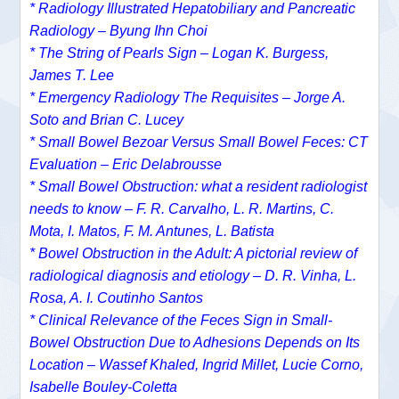
* Radiology Illustrated Hepatobiliary and Pancreatic
Radiology – Byung Ihn Choi
* The String of Pearls Sign – Logan K. Burgess,
James T. Lee
* Emergency Radiology The Requisites – Jorge A.
Soto and Brian C. Lucey
* Small Bowel Bezoar Versus Small Bowel Feces: CT
Evaluation – Eric Delabrousse
* Small Bowel Obstruction: what a resident radiologist
needs to know – F. R. Carvalho, L. R. Martins, C.
Mota, I. Matos, F. M. Antunes, L. Batista
* Bowel Obstruction in the Adult: A pictorial review of
radiological diagnosis and etiology – D. R. Vinha, L.
Rosa, A. I. Coutinho Santos
* Clinical Relevance of the Feces Sign in Small-
Bowel Obstruction Due to Adhesions Depends on Its
Location – Wassef Khaled, Ingrid Millet, Lucie Corno,
Isabelle Bouley-Coletta