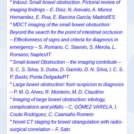
* In&out. Small bowel obstruction. Pictorial review of
imaging findings – E. Diez, N. Arevalo, A. Munoz
Hernandez, E. Roa, E. Barcina García; Madrid/ES
* MDCT imaging of the small bowel obstruction:
Beyond the search for the point of intestinal occlusion
– Effectiveness of signs and criteria for diagnosis in
emergency – S. Romano, C. Stavolo, S. Merola, L.
Romano; Naples/IT
* Small-bowel Obstruction – the imaging contribute –
S. C. S. Silva, S. Dutra, D. Garrido, D. N. Silva, I. C. S.
P. Basto; Ponta Delgada/PT
* Large bowel obstruction: from suspicion to diagnosis
– P. M. G. Alves, R. Monteiro, M. D. Claudino
* Imaging of large bowel obstruction: etiology,
complications and pitfalls – C. GÓMEZ VARELA, I.
Couto Rodriguez, C. Caamaño Romero
* Novel CT staging for bowel strangulation with radio-
surgical correlation – F. Sato