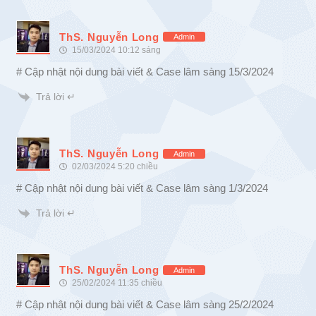
ThS. Nguyễn Long
Admin
15/03/2024 10:12 sáng
# Cập nhật nội dung bài viết & Case lâm sàng 15/3/2024
Trả lời ↵
ThS. Nguyễn Long
Admin
02/03/2024 5:20 chiều
# Cập nhật nội dung bài viết & Case lâm sàng 1/3/2024
Trả lời ↵
ThS. Nguyễn Long
Admin
25/02/2024 11:35 chiều
# Cập nhật nội dung bài viết & Case lâm sàng 25/2/2024