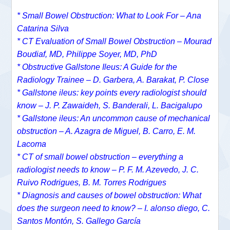
* Small Bowel Obstruction: What to Look For – Ana
Catarina Silva
*
CT Evaluation of Small Bowel Obstruction –
Mourad
Boudiaf, MD,
Philippe Soyer, MD, PhD
* Obstructive Gallstone Ileus: A Guide for the
Radiology Trainee – D. Garbera, A. Barakat, P. Close
* Gallstone ileus: key points every radiologist should
know – J. P. Zawaideh, S. Banderali, L. Bacigalupo
* Gallstone ileus: An uncommon cause of mechanical
obstruction – A. Azagra de Miguel, B. Carro, E. M.
Lacoma
* CT of small bowel obstruction – everything a
radiologist needs to know – P. F. M. Azevedo, J. C.
Ruivo Rodrigues, B. M. Torres Rodrigues
* Diagnosis and causes of bowel obstruction: What
does the surgeon need to know? – I. alonso diego, C.
Santos Montón, S. Gallego García