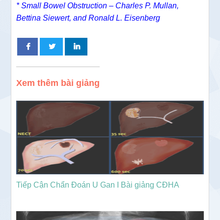
* Small Bowel Obstruction – Charles P. Mullan,
Bettina Siewert, and Ronald L. Eisenberg
Xem thêm bài giảng
Tiếp Cận Chẩn Đoán U Gan I Bài giảng CĐHA