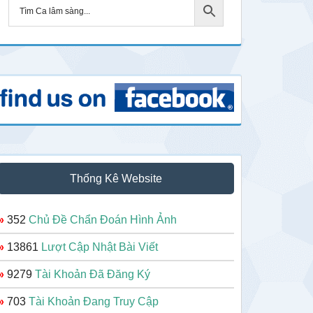
Thống Kê Website
»
352
Chủ Đề Chẩn Đoán Hình Ảnh
»
13861
Lượt Cập Nhật Bài Viết
»
9279
Tài Khoản Đã Đăng Ký
»
703
Tài Khoản Đang Truy Cập