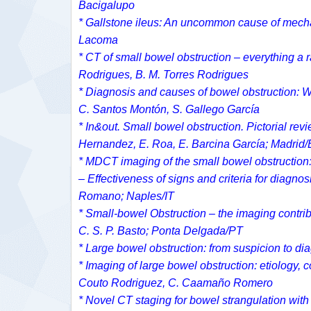
Bacigalupo
* Gallstone ileus: An uncommon cause of mechan
Lacoma
* CT of small bowel obstruction – everything a 
Rodrigues, B. M. Torres Rodrigues
* Diagnosis and causes of bowel obstruction: W
C. Santos Montón, S. Gallego García
* In&out. Small bowel obstruction. Pictorial rev
Hernandez, E. Roa, E. Barcina García; Madrid
* MDCT imaging of the small bowel obstruction: 
– Effectiveness of signs and criteria for diagn
Romano; Naples/IT
* Small-bowel Obstruction – the imaging contribut
C. S. P. Basto; Ponta Delgada/PT
* Large bowel obstruction: from suspicion to di
* Imaging of large bowel obstruction: etiology,
Couto Rodriguez, C. Caamaño Romero
* Novel CT staging for bowel strangulation with 