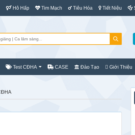
Hô Hấp
Tim Mạch
Tiêu Hóa
Tiết Niệu
Test CĐHA
CASE
Đào Tạo
Giới Thiệu
S
 CĐHA
c