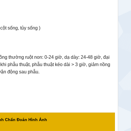
ột sống, tủy sống )
thông thường
ruột non: 0-24 giờ, dạ dày: 24-48 giờ, đại
khi phẫu thuật, phẫu thuật kéo dài > 3 giờ, giảm nồng
 vận động sau phẫu.
ành Chẩn Đoán Hình Ảnh