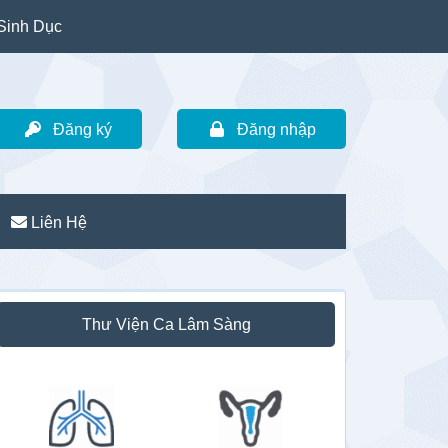
Sinh Dục
Đăng ký
Đăng nhập
Liên Hệ
idebar
Thư Viện Ca Lâm Sàng
hính