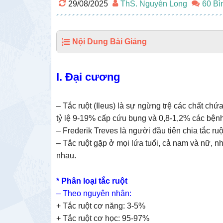
29/08/2025
ThS. Nguyễn Long
60 Bì
Nội Dung Bài Giảng
I. Đại cương
– Tắc ruột (Ileus) là sự ngừng trệ các chất chứ
tỷ lệ 9-19% cấp cứu bụng và 0,8-1,2% các bệnh
– Frederik Treves là người đầu tiên chia tắc ruột
– Tắc ruột gặp ở mọi lứa tuổi, cả nam và nữ, 
nhau.
* Phân loại tắc ruột
– Theo nguyên nhân:
+ Tắc ruột cơ năng: 3-5%
+ Tắc ruột cơ học: 95-97%