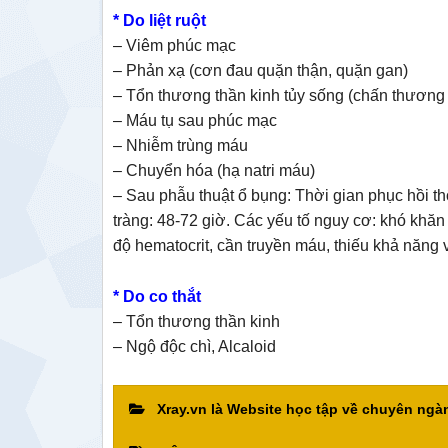
* Do liệt ruột
– Viêm phúc mạc
– Phản xạ (cơn đau quặn thận, quặn gan)
– Tổn thương thần kinh tủy sống (chấn thương c
– Máu tụ sau phúc mạc
– Nhiễm trùng máu
– Chuyển hóa (hạ natri máu)
– Sau phẫu thuật ổ bụng:
Thời gian phục hồi 
tràng: 48-72 giờ. Các yếu tố nguy cơ: khó khăn 
độ hematocrit, cần truyền máu, thiếu khả năng
* Do co thắt
– Tổn thương thần kinh
– Ngộ độc chì, Alcaloid
Xray.vn là Website học tập về chuyên ng