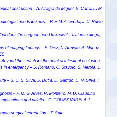
ical obstruction – A. Azagra de Miguel, B. Carro, E. M.
radiologist needs to know – P. F. M. Azevedo, J. C. Ruivo
hat does the surgeon need to know? – I. alonso diego,
iew of imaging findings – E. Diez, N. Arevalo, A. Munoz
/ES
Beyond the search for the point of intestinal occlusion
osis in emergency – S. Romano, C. Stavolo, S. Merola, L.
e – S. C. S. Silva, S. Dutra, D. Garrido, D. N. Silva, I.
agnosis – P. M. G. Alves, R. Monteiro, M. D. Claudino
 complications and pitfalls – C. GÓMEZ VARELA, I.
radio-surgical correlation – F. Sato