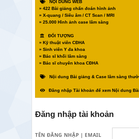
NỘI DUNG WEB
» 422 Bài giảng chẩn đoán hình ảnh
» X-quang / Siêu âm / CT Scan / MRI
» 25.000 Hình ảnh case lâm sàng
ĐỐI TƯỢNG
» Kỹ thuật viên CĐHA
» Sinh viên Y đa khoa
» Bác sĩ khối lâm sàng
» Bác sĩ chuyên khoa CĐHA
Nội dung Bài giảng & Case lâm sàng thườ
Đăng nhập Tài khoản để xem Nội dung Bài
Đăng nhập tài khoản
TÊN ĐĂNG NHẬP | EMAIL