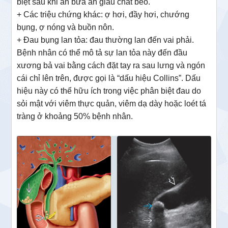
biệt sau khi ăn bữa ăn giàu chất béo.
+ Các triệu chứng khác: ợ hơi, đầy hơi, chướng
bụng, ợ nóng và buồn nôn.
+ Đau bụng lan tỏa: đau thường lan đến vai phải.
Bệnh nhân có thể mô tả sự lan tỏa này đến đầu
xương bả vai bằng cách đặt tay ra sau lưng và ngón
cái chỉ lên trên, được gọi là “dấu hiệu Collins”. Dấu
hiệu này có thể hữu ích trong việc phân biệt đau do
sỏi mật với viêm thực quản, viêm dạ dày hoặc loét tá
tràng ở khoảng 50% bệnh nhân.