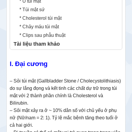
* U túi mật
* Túi mật sứ
* Cholesterol túi mật
* Chảy máu túi mật
* Clips sau phẫu thuật
Tài liệu tham khảo
I. Đại cương
– Sỏi túi mật (Gallbladder Stone / Cholecystolithiasis)
do sự lắng đọng và kết tinh các chất dự trữ trong túi
mật với 2 thành phần chính là Cholesterol và
Bilirubin.
– Sỏi mật xảy ra ở ~ 10% dân số với chủ yếu ở phụ
nữ (Nữ/nam = 2: 1).
Tỷ lệ mắc bệnh tăng theo tuổi ở
cả hai giới.