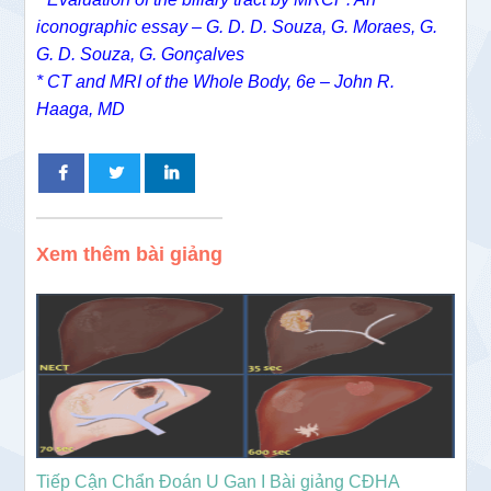
iconographic essay – G. D. D. Souza, G. Moraes, G.
G. D. Souza, G. Gonçalves
* CT and MRI of the Whole Body, 6e – John R.
Haaga, MD
Xem thêm bài giảng
Tiếp Cận Chẩn Đoán U Gan I Bài giảng CĐHA