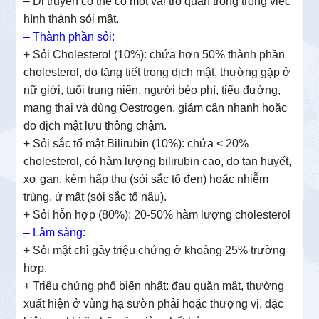
– Di truyền có thể có một vai trò quan trọng trong việc
hình thành sỏi mật.
– Thành phần sỏi:
+ Sỏi Cholesterol (10%): chứa hơn 50% thành phần
cholesterol, do tăng tiết trong dịch mật, thường gặp ở
nữ giới, tuổi trung niên, người béo phì, tiểu đường,
mang thai và dùng Oestrogen, giảm cân nhanh hoặc
do dịch mật lưu thông chậm.
+ Sỏi sắc tố mật Bilirubin (10%): chứa < 20%
cholesterol, có hàm lượng bilirubin cao, do tan huyết,
xơ gan, kém hấp thu (sỏi sắc tố đen) hoặc nhiễm
trùng, ứ mật (sỏi sắc tố nâu).
+ Sỏi hỗn hợp (80%): 20-50% hàm lượng cholesterol
– Lâm sàng:
+ Sỏi mật chỉ gây triệu chứng ở khoảng 25% trường
hợp.
+ Triệu chứng phổ biến nhất: đau quặn mật, thường
xuất hiện ở vùng hạ sườn phải hoặc thượng vị, đặc