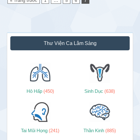
…
7
« Trang trước
1
5
6
Sidebar
Thư Viện Ca Lâm Sàng
chính
Hô Hấp
(450)
Sinh Dục
(638)
Tai Mũi Họng
(241)
Thần Kinh
(885)