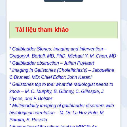
Tài liệu tham khảo
* Gallbladder Stones: Imaging and Intervention –
Gregory A. Bortoff, MD, PhD,
Michael Y. M. Chen, MD
* Gallbladder obstruction – Julien Puylaert
* Imaging in Gallstones (Cholelithiasis) – Jacqueline
C Brunetti, MD; Chief Editor: John Karani
* Gallstones top to toe: what the radiologist needs to
know – M. C. Murphy, B. Gibney, C. Gillespie, J.
Hynes, and F. Bolster
* Multimodality imaging of gallbladder disorders with
histological correlation – M. De La Hoz Polo, M.
Paraira, S. Pasetto
* Evaluation of the biliary tract by MRCP: An