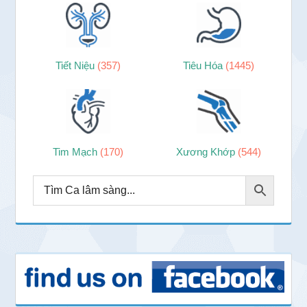
Tiết Niệu
(357)
Tiêu Hóa
(1445)
Tim Mạch
(170)
Xương Khớp
(544)