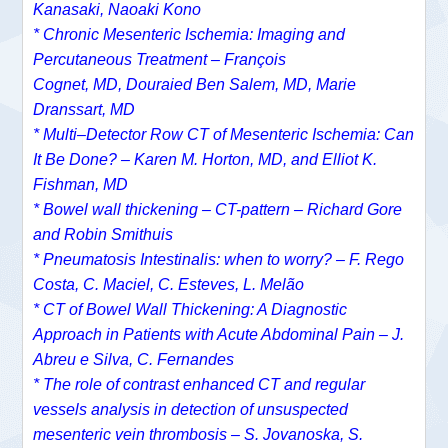
Kanasaki
,
Naoaki Kono
*
Chronic Mesenteric Ischemia: Imaging and
Percutaneous Treatment – François
Cognet, MD, Douraied Ben Salem, MD, Marie
Dranssart, MD
* Multi–Detector Row CT of Mesenteric Ischemia: Can
It Be Done? – Karen M. Horton, MD, and Elliot K.
Fishman, MD
* Bowel wall thickening – CT-pattern – Richard Gore
and Robin Smithuis
* Pneumatosis Intestinalis: when to worry? – F. Rego
Costa, C. Maciel, C. Esteves, L. Melão
*
CT of Bowel Wall Thickening: A Diagnostic
Approach in Patients with Acute Abdominal Pain – J.
Abreu e Silva, C. Fernandes
* The role of contrast enhanced CT and regular
vessels analysis in detection of unsuspected
mesenteric vein thrombosis – S. Jovanoska, S.