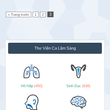
3
« Trang trước
1
2
Sidebar
Thư Viện Ca Lâm Sàng
chính
Hô Hấp
(450)
Sinh Dục
(638)