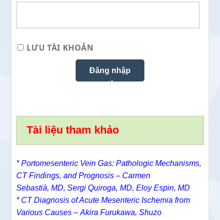
LƯU TÀI KHOẢN
Tài liệu tham khảo
* Portomesenteric Vein Gas: Pathologic Mechanisms,
CT Findings, and Prognosis –
Carmen
Sebastià, MD,
Sergi Quiroga, MD,
Eloy Espin, MD
*
CT Diagnosis of Acute Mesenteric Ischemia from
Various Causes –
Akira Furukawa
,
Shuzo