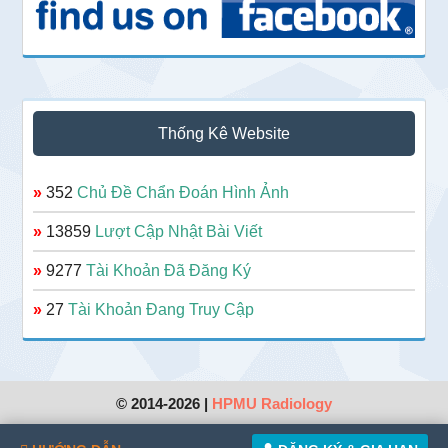
Thống Kê Website
»
352
Chủ Đề Chẩn Đoán Hình Ảnh
»
13859
Lượt Cập Nhật Bài Viết
»
9277
Tài Khoản Đã Đăng Ký
»
27
Tài Khoản Đang Truy Cập
© 2014-2026 |
HPMU Radiology