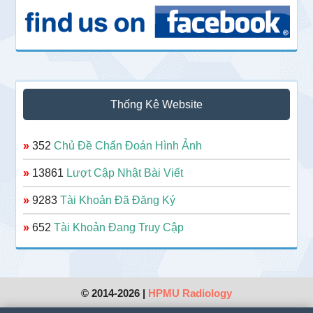
Thống Kê Website
»
352
Chủ Đề Chẩn Đoán Hình Ảnh
»
13861
Lượt Cập Nhật Bài Viết
»
9283
Tài Khoản Đã Đăng Ký
»
652
Tài Khoản Đang Truy Cập
© 2014-2026 |
HPMU Radiology