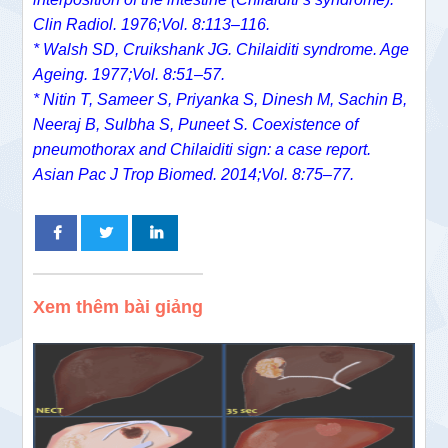
Clin Radiol. 1976;Vol. 8:113–116.
* Walsh SD, Cruikshank JG. Chilaiditi syndrome. Age
Ageing. 1977;Vol. 8:51–57.
* Nitin T, Sameer S, Priyanka S, Dinesh M, Sachin B,
Neeraj B, Sulbha S, Puneet S. Coexistence of
pneumothorax and Chilaiditi sign: a case report.
Asian Pac J Trop Biomed. 2014;Vol. 8:75–77.
Xem thêm bài giảng