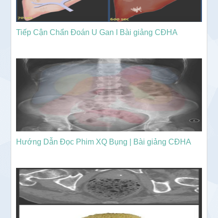
Tiếp Cận Chẩn Đoán U Gan I Bài giảng CĐHA
Hướng Dẫn Đọc Phim XQ Bụng | Bài giảng CĐHA