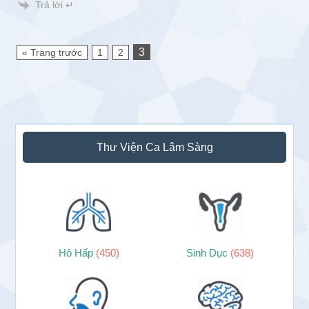
Trả lời ↵
3
« Trang trước
1
2
Sidebar
Thư Viện Ca Lâm Sàng
chính
Hô Hấp
(450)
Sinh Dục
(638)