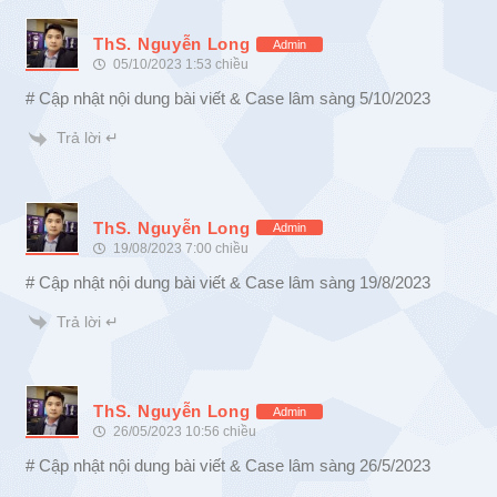
ThS. Nguyễn Long
Admin
05/10/2023 1:53 chiều
# Cập nhật nội dung bài viết & Case lâm sàng 5/10/2023
Trả lời ↵
ThS. Nguyễn Long
Admin
19/08/2023 7:00 chiều
# Cập nhật nội dung bài viết & Case lâm sàng 19/8/2023
Trả lời ↵
ThS. Nguyễn Long
Admin
26/05/2023 10:56 chiều
# Cập nhật nội dung bài viết & Case lâm sàng 26/5/2023