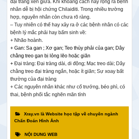
đại tràng xen giữa. Khi khoảng cách này rộng ra bệnh
nhân dễ bị hội chứng Chilaiditi. Trong nhiều trường
hợp, nguyên nhân còn chưa rõ ràng.
– Tuy nhiên có thể hay xảy ra ở các bệnh nhân có các
bệnh lý mắc phải hay bẩm sinh về:
+ Nhão hoành.
+ Gan: Sa gan ; Xơ gan; Teo thùy phải của gan; Dây
chằng treo gan bị lỏng lẽo hoặc giãn
+
Đại tràng: Đại tràng dài, di động; Mạc treo dài; Dây
chằng treo đại tràng ngắn, hoặc ít giãn; Sự xoay bất
thường của đại tràng
+ Các nguyên nhân khác như cổ trướng, béo phì, có
thai, bệnh phổi tắc nghẽn mãn tính
Xray.vn là Website học tập về chuyên ngành
Chẩn Đoán Hình Ảnh
NỘI DUNG WEB