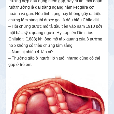
trường hợp đau bụng hiếm gặp, xảy ra khi một đoạn
ruột thường là đại tràng ngang nằm kẹt giữa cơ
hoành và gan. Nếu tình trạng này không gây ra triệu
chứng lâm sàng thì được gọi là dấu hiệu Chilaiditi.
– Hội chứng được mô tả đầu tiên vào năm 1910 bởi
một bác sỹ x quang người Hy Lạp tên Dimítrios
Chilaiditi (1883) khi ông mô tả x quang của 3 trường
hợp không có triệu chứng lâm sàng.
– Nam bị nhiều 4 lần nữ.
– Thường gặp ở người lớn tuổi nhưng cũng có thể
gặp ở trẻ em.