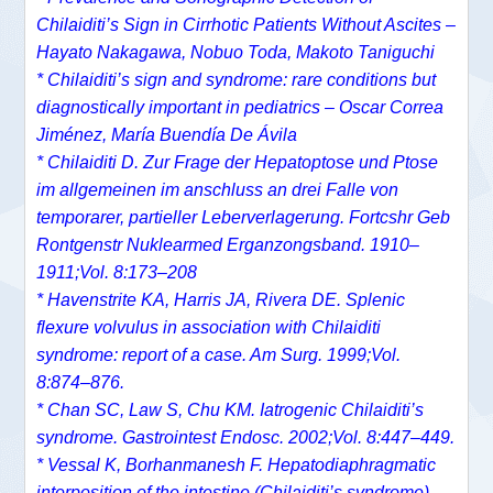
Chilaiditi’s Sign in Cirrhotic Patients Without Ascites –
Hayato Nakagawa
,
Nobuo Toda
,
Makoto Taniguchi
* Chilaiditi’s sign and syndrome: rare conditions but
diagnostically important in pediatrics – Oscar Correa
Jiménez, María Buendía De Ávila
*
Chilaiditi D. Zur Frage der Hepatoptose und Ptose
im allgemeinen im anschluss an drei Falle von
temporarer, partieller Leberverlagerung. Fortcshr Geb
Rontgenstr Nuklearmed Erganzongsband. 1910–
1911;Vol. 8:173–208
* Havenstrite KA, Harris JA, Rivera DE. Splenic
flexure volvulus in association with Chilaiditi
syndrome: report of a case. Am Surg. 1999;Vol.
8:874–876.
* Chan SC, Law S, Chu KM. Iatrogenic Chilaiditi’s
syndrome. Gastrointest Endosc. 2002;Vol. 8:447–449.
* Vessal K, Borhanmanesh F. Hepatodiaphragmatic
interposition of the intestine (Chilaiditi’s syndrome).