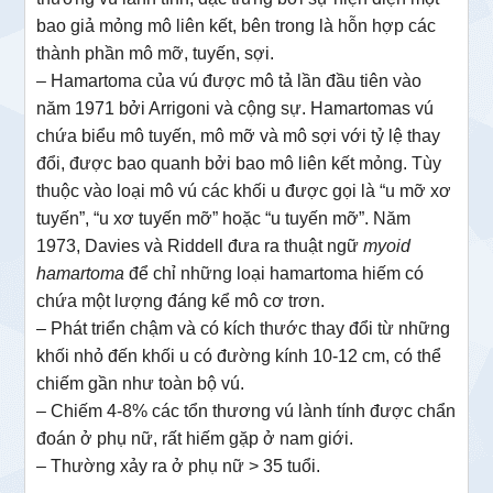
bao giả mỏng mô liên kết, bên trong là hỗn hợp các
thành phần mô mỡ, tuyến, sợi.
– Hamartoma của vú được mô tả lần đầu tiên vào
năm 1971 bởi Arrigoni và cộng sự. Hamartomas vú
chứa biểu mô tuyến, mô mỡ và mô sợi với tỷ lệ thay
đổi, được bao quanh bởi bao mô liên kết mỏng. Tùy
thuộc vào loại mô vú các khối u được gọi là “u mỡ xơ
tuyến”, “u xơ tuyến mỡ” hoặc “u tuyến mỡ”. Năm
1973, Davies và Riddell đưa ra thuật ngữ
myoid
hamartoma
để chỉ những loại hamartoma hiếm có
chứa một lượng đáng kể mô cơ trơn.
– Phát triển chậm và có kích thước thay đổi từ những
khối nhỏ đến khối u có đường kính 10-12 cm, có thể
chiếm gần như toàn bộ vú.
– Chiếm 4-8% các tổn thương vú lành tính được chẩn
đoán ở phụ nữ, rất hiếm gặp ở nam giới.
– Thường xảy ra ở phụ nữ > 35 tuổi.