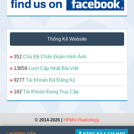
Thống Kê Website
»
352
Chủ Đề Chẩn Đoán Hình Ảnh
»
13859
Lượt Cập Nhật Bài Viết
»
9277
Tài Khoản Đã Đăng Ký
»
182
Tài Khoản Đang Truy Cập
© 2014-2026 |
HPMU Radiology
HƯỚNG DẪN
ĐĂNG KÝ & GIA HẠN