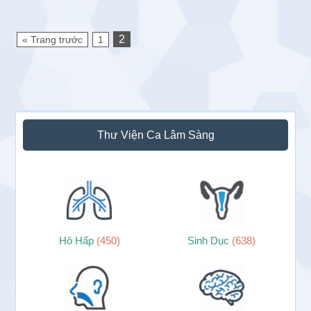
2
« Trang trước
1
Sidebar
Thư Viện Ca Lâm Sàng
chính
Hô Hấp
(450)
Sinh Dục
(638)