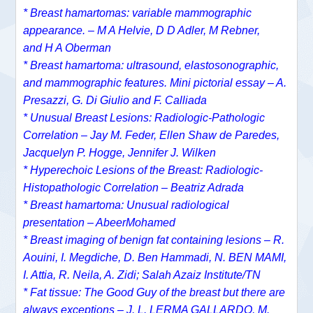
* Breast hamartomas: variable mammographic
appearance. –
M A Helvie,
D D Adler,
M Rebner,
and
H A Oberman
* Breast hamartoma: ultrasound, elastosonographic,
and mammographic features. Mini pictorial essay – A.
Presazzi, G. Di Giulio and F. Calliada
* Unusual Breast Lesions: Radiologic-Pathologic
Correlation – Jay M. Feder, Ellen Shaw de Paredes,
Jacquelyn P. Hogge, Jennifer J. Wilken
* Hyperechoic Lesions of the Breast: Radiologic-
Histopathologic Correlation – Beatriz Adrada
* Breast hamartoma: Unusual radiological
presentation – AbeerMohamed
* Breast imaging of benign fat containing lesions – R.
Aouini, I. Megdiche, D. Ben Hammadi, N. BEN MAMI,
I. Attia, R. Neila, A. Zidi; Salah Azaiz Institute/TN
* Fat tissue: The Good Guy of the breast but there are
always exceptions – J. L. LERMA GALLARDO, M.