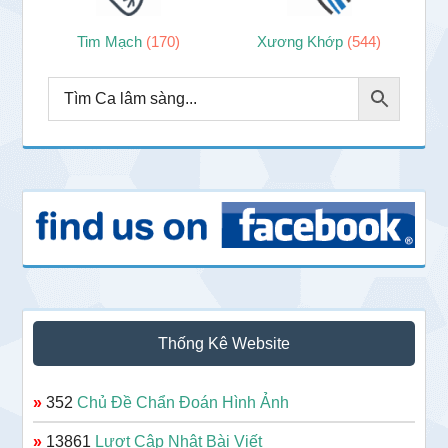
Tim Mạch
(170)
Xương Khớp
(544)
Thống Kê Website
»
352
Chủ Đề Chẩn Đoán Hình Ảnh
»
13861
Lượt Cập Nhật Bài Viết