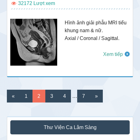
32172
Hình ảnh giải phẫu MRI tiểu
khung nam & nữ.
Axial / Coronal / Sagittal.
Xem tiếp
Interim
Go
Go
Go
Go
Go
«
1
2
3
4
…
7
»
pages
to
to
to
to
to
omitted
page
page
page
page
page
Sidebar
Thư Viện Ca Lâm Sàng
chính