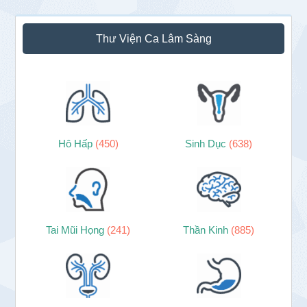
Sidebar
Thư Viện Ca Lâm Sàng
chính
Hô Hấp
(450)
Sinh Dục
(638)
Tai Mũi Họng
(241)
Thần Kinh
(885)