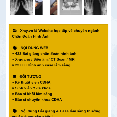
Xray.vn là Website học tập về chuyên ngành
Chẩn Đoán Hình Ảnh
NỘI DUNG WEB
» 422 Bài giảng chẩn đoán hình ảnh
» X-quang / Siêu âm / CT Scan / MRI
» 25.000 Hình ảnh case lâm sàng
ĐỐI TƯỢNG
» Kỹ thuật viên CĐHA
» Sinh viên Y đa khoa
» Bác sĩ khối lâm sàng
» Bác sĩ chuyên khoa CĐHA
Nội dung Bài giảng & Case lâm sàng thường
xuyên được cập nhật !