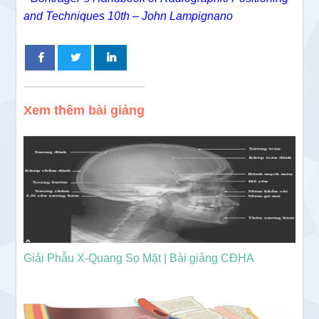
and Techniques 10th – John Lampignano
Xem thêm bài giảng
Giải Phẫu X-Quang Sọ Mặt | Bài giảng CĐHA